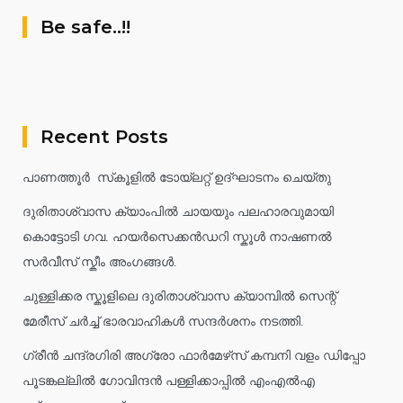
Be safe..!!
Recent Posts
പാണത്തൂർ സ്‌കൂളിൽ ടോയ്ലറ്റ് ഉദ്ഘാടനം ചെയ്തു
ദുരിതാശ്വാസ ക്യാംപിൽ ചായയും പലഹാരവുമായി
കൊട്ടോടി ഗവ. ഹയർസെക്കൻഡറി സ്കൂൾ നാഷണൽ
സർവീസ് സ്കീം അംഗങ്ങൾ.
ചുള്ളിക്കര സ്കൂളിലെ ദുരിതാശ്വാസ ക്യാമ്പിൽ സെന്റ്
മേരീസ് ചർച്ച് ഭാരവാഹികൾ സന്ദർശനം നടത്തി.
ഗ്രീൻ ചന്ദ്രഗിരി അഗ്രോ ഫാർമേഴ്‌സ് കമ്പനി വളം ഡിപ്പോ
പൂടങ്കല്ലിൽ ഗോവിന്ദൻ പള്ളിക്കാപ്പിൽ എംഎൽഎ