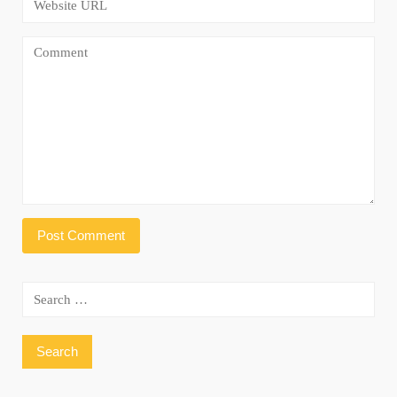
Search
for: