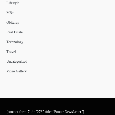
Lifestyle
MB+
Obituray
Real Estate
Technology
Travel
Uncategorized
Video Gallery
[contact-form-7 id=”276″ title=”Footer NewsLetter”]