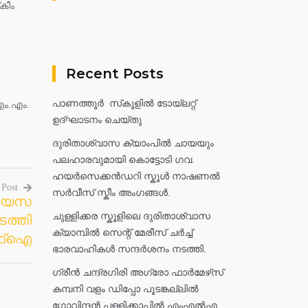
കീം
Recent Posts
പാണത്തൂർ സ്‌കൂളിൽ ടോയ്ലറ്റ്
എം.എം.
ഉദ്ഘാടനം ചെയ്തു
ദുരിതാശ്വാസ ക്യാംപിൽ ചായയും
പലഹാരവുമായി കൊട്ടോടി ഗവ.
ഹയർസെക്കൻഡറി സ്കൂൾ നാഷണൽ
 Post
സർവീസ് സ്കീം അംഗങ്ങൾ.
പായസ
ചുള്ളിക്കര സ്കൂളിലെ ദുരിതാശ്വാസ
ത്തി
ക്യാമ്പിൽ സെന്റ് മേരീസ് ചർച്ച്
്‌ഐ
ഭാരവാഹികൾ സന്ദർശനം നടത്തി.
ഗ്രീൻ ചന്ദ്രഗിരി അഗ്രോ ഫാർമേഴ്‌സ്
കമ്പനി വളം ഡിപ്പോ പൂടങ്കല്ലിൽ
ഗോവിന്ദൻ പള്ളിക്കാപ്പിൽ എംഎൽഎ