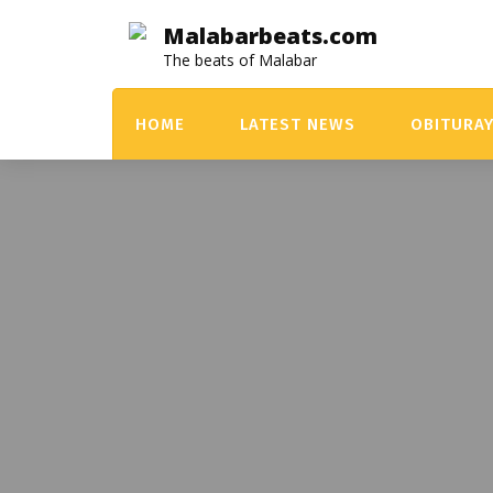
Skip
Malabarbeats.com
to
The beats of Malabar
content
HOME
LATEST NEWS
OBITURA