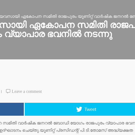
്യവസായി ഏകോപന സമിതി രാജപുരം യൂണിറ്റ് വാര്‍ഷിക ജനറല്‍ ബ
സായി ഏകോപന സമിതി രാജപുരം 
്യാപാര ഭവനില്‍ നടന്നു
Leave a comment
Tweet
സമിതി വാര്‍ഷിക ജനറല്‍ ബോഡി യോഗം രാജപുരം വ്യാപാര ഭവനി
 ഉദ്ഘാടനം ചെയ്തു.യൂണിറ്റ് പ്രസിഡന്റ് പി.ടി.തോമസ് അദ്ധ്യക്ഷത