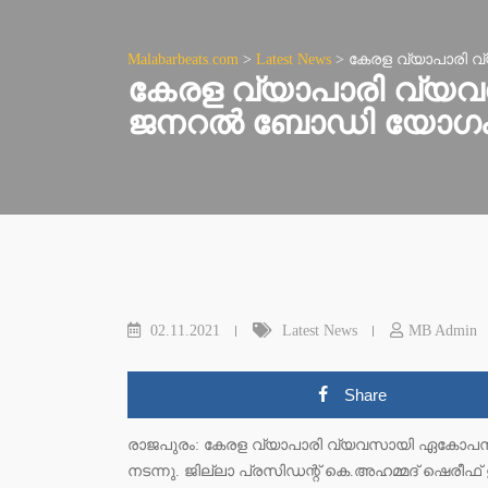
Malabarbeats.com
>
Latest News
>
കേരള വ്യാപാരി വ
കേരള വ്യാപാരി വ്യവ
ജനറല്‍ ബോഡി യോഗം വ
02.11.2021
Latest News
MB Admin
Share
രാജപുരം: കേരള വ്യാപാരി വ്യവസായി ഏകോപന 
നടന്നു. ജില്ലാ പ്രസിഡന്റ് കെ.അഹമ്മദ് ഷെരീഫ്