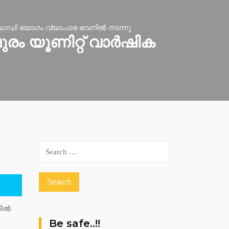
ോഡി യോഗം വ്യാപാര ഭവനില്‍ നടന്നു
യൂണിറ്റ് വാര്‍ഷിക
Search
for:
ല്‍
Be safe..!!