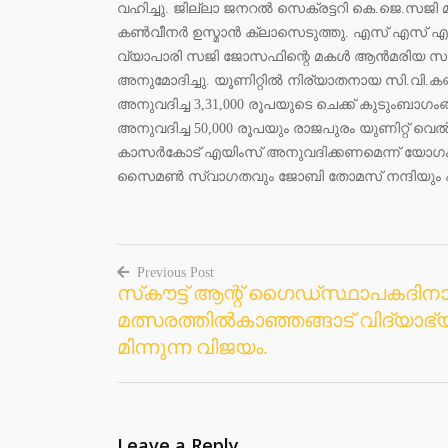
വഹിച്ചു. ജില്ലാ ജനറല്‍ സെക്രട്ടറി കെ.ജെ.സജി മ
കണ്‍വീനര്‍ ഉസ്മാന്‍ ക്ലാസെടുത്തു. എസ് എസ് എല
വ്യാപാരി സജി ജോസഫിന്റെ മകള്‍ ആന്‍മരിയ സജിക്ക
അനുമോദിച്ചു. യൂണിറ്റില്‍ നിര്യാതനായ സി.വി.കണ്
അനുവദിച്ച 3,31,000 രൂപയുടെ ചെക്ക് കുടുംബാഗംങ്ങ
അനുവദിച്ച 50,000 രൂപയും രാജപുരം യുണിറ്റ് വെല്
കാസര്‍കോട് എയിംസ് അനുവദിക്കണമെന്ന് യോഗം ആവശ
സൈമണ്‍ സ്വാഗതവും ജോബി തോമസ് നന്ദിയും 
Previous Post
സ്‌കൗട്ട് ആന്റ് ഗൈഡ്സ്ഥാപകദ
Post
മത്സരത്തില്‍കാഞ്ഞങ്ങാട് വിദ്യാഭ്
navigation
മിന്നുന്ന വിജയം.
Leave a Reply