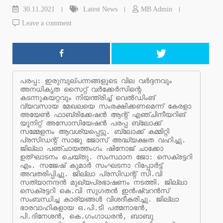
30.11.2021
Latest News
MB Admin
Leave a comment
പരപ്പ: ഇരുമ്പുല്പന്നങ്ങളുടെ വില വര്‍ദ്ദനവും 
അനധികൃത സൈറ്റ് വര്‍ക്കേര്‍സിന്റെ 
കടന്നുകയറ്റവും നിയന്ത്രിച്ച് വെല്‍ഡിംങ് 
വ്യവസായ മേഖലയെ സംരക്ഷിക്കണമെന്ന് കേരളാ 
അയേണ്‍ ഫാബ്രിക്കേഷന്‍ ആന്റ് എഞ്ചിനീയറിങ് 
യൂനിറ്റ് അസോസിയേഷന്‍ പരപ്പ ബ്ലോക്ക് 
സമ്മേളനം ആവശ്യപ്പെട്ടു. ബ്ലോക്ക് കമ്മിറ്റി 
പ്രസിഡന്റ് സാജു ജോസ് അദ്ധ്യക്ഷത വഹിച്ചു. 
ജില്ലാ പഞ്ചായത്തംഗം ഷിനോജ് ചാക്കോ 
ഉത്ഘാടനം ചെയ്തു. സംസ്ഥാന ജോ: സെക്രട്ടറി 
എം. സജേഷ് കുമാര്‍ സംഘടനാ റിപ്പോര്‍ട്ട് 
അവതരിപ്പിച്ചു. ജില്ലാ പ്രസിഡന്റ് സി.വി 
സത്യാനന്ദന്‍ മുഖ്യപ്രഭാഷണം നടത്തി. ജില്ലാ 
സെക്രട്ടറി കെ.വി സുഗതന്‍ ഇന്‍ഷ്വറന്‍സ് 
സംബന്ധിച്ച കാര്യങ്ങള്‍ വിശദീകരിച്ചു. ജില്ലാ 
ഭാരവാഹികളായ ഒ.പി.ടി പത്മനാഭന്‍, 
പി.ദിനേശന്‍, കെ.ഗംഗാധരന്‍, ബാബു 