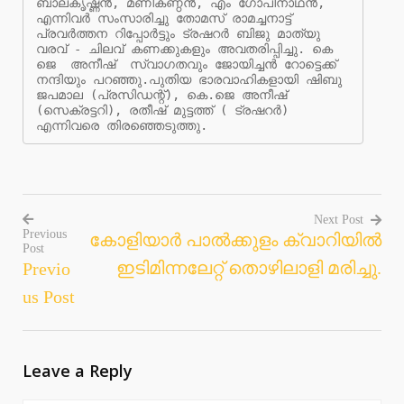
ബാലകൃഷ്ണന്‍, മണികണ്ഠന്‍, എം ഗോപിനാഥന്‍, 
എന്നിവര്‍ സംസാരിച്ചു തോമസ് രാമച്ചനാട്ട് 
പ്രവര്‍ത്തന റിപ്പോര്‍ട്ടും ട്രഷറര്‍ ബിജു മാത്യു 
വരവ് - ചിലവ് കണക്കുകളും അവതരിപ്പിച്ചു. കെ 
ജെ  അനീഷ്  സ്വാഗതവും ജോയിച്ചന്‍ റോട്ടെക്ക് 
നന്ദിയും പറഞ്ഞു.പുതിയ ഭാരവാഹികളായി ഷിബു 
ജപമാല (പ്രസിഡന്റ്), കെ.ജെ അനീഷ് 
(സെക്രട്ടറി), രതീഷ് മുട്ടത്ത് ( ട്രഷറര്‍) 
എന്നിവരെ തിരഞ്ഞെടുത്തു.
Next Post
Previous
കോളിയാര്‍ പാല്‍ക്കുളം ക്വാറിയില്‍
Post
Post
ഇടിമിന്നലേറ്റ് തൊഴിലാളി മരിച്ചു.
Previo
navigation
us Post
Leave a Reply