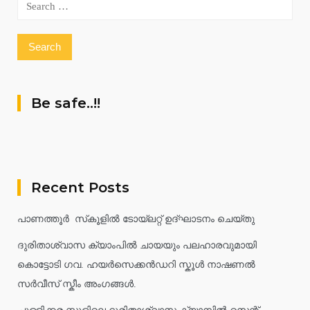
Search
for:
Be safe..!!
Recent Posts
പാണത്തൂർ സ്‌കൂളിൽ ടോയ്ലറ്റ് ഉദ്ഘാടനം ചെയ്തു
ദുരിതാശ്വാസ ക്യാംപിൽ ചായയും പലഹാരവുമായി
കൊട്ടോടി ഗവ. ഹയർസെക്കൻഡറി സ്കൂൾ നാഷണൽ
സർവീസ് സ്കീം അംഗങ്ങൾ.