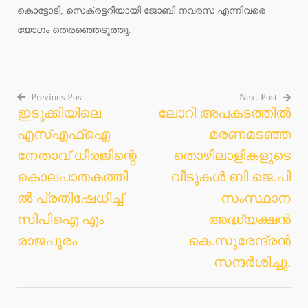
കൊട്ടോടി, സെക്രട്ടറിയായി ജോബി നവരസ എന്നിവരെ
യോഗം തെരഞ്ഞെടുത്തു.
Previous Post
Next Post
ഇടുക്കിയിലെ
ലോറി അപകടത്തിൽ
Post
എസ്എഫ്‌ഐ
മരണമടഞ്ഞ
navigation
നേതാവ് ധീരജിന്റെ
തൊഴിലാളികളുടെ
കൊലപാതകത്തി
വീടുകൾ ബി.ജെ.പി
ല്‍ പ്രതിഷേധിച്ച്
സംസ്ഥാന
സിപിഐ എം
അദ്ധ്യക്ഷൻ
രാജപുരം
കെ.സുരേന്ദ്രൻ
സന്ദർശിച്ചു.