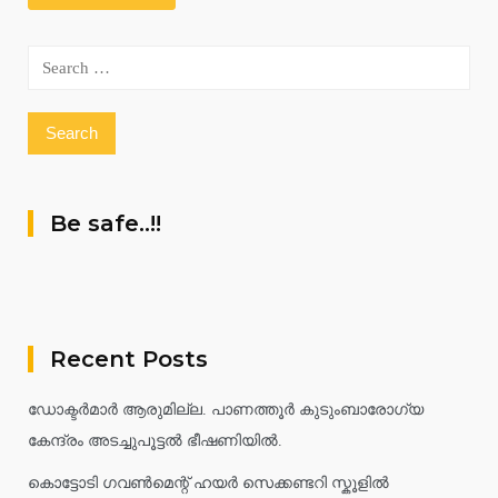
Search
for:
Be safe..!!
Recent Posts
ഡോക്ടർമാർ ആരുമില്ല. പാണത്തൂർ കുടുംബാരോഗ്യ
കേന്ദ്രം അടച്ചുപൂട്ടൽ ഭീഷണിയിൽ.
കൊട്ടോടി ഗവൺമെന്റ് ഹയർ സെക്കണ്ടറി സ്കൂളിൽ