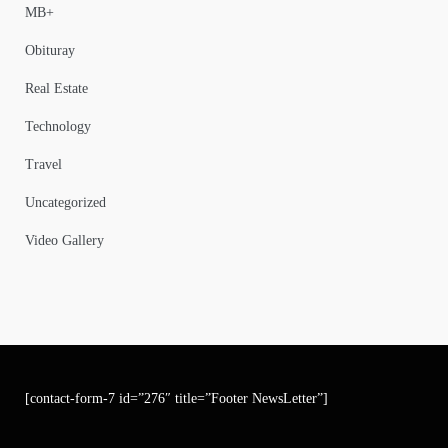
MB+
Obituray
Real Estate
Technology
Travel
Uncategorized
Video Gallery
[contact-form-7 id=”276″ title=”Footer NewsLetter”]