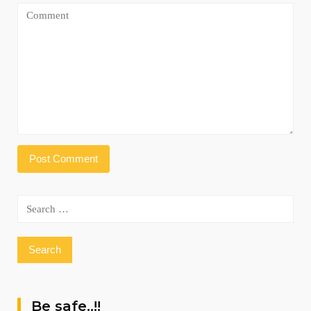
Search
for:
Be safe..!!