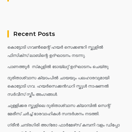
Recent Posts
കൊട്ടോടി ഗവൺമെന്റ് ഹയർ സെക്കണ്ടറി സ്കൂളിൽ
ഫിസിക്സ് ലാബിന്റെ ഉദ്ഘാടനം നടന്നു.
പാണത്തൂർ സ്‌കൂളിൽ ടോയ്ലറ്റ് ഉദ്ഘാടനം ചെയ്തു
ദുരിതാശ്വാസ ക്യാംപിൽ ചായയും പലഹാരവുമായി
കൊട്ടോടി ഗവ. ഹയർസെക്കൻഡറി സ്കൂൾ നാഷണൽ
സർവീസ് സ്കീം അംഗങ്ങൾ.
ചുള്ളിക്കര സ്കൂളിലെ ദുരിതാശ്വാസ ക്യാമ്പിൽ സെന്റ്
മേരീസ് ചർച്ച് ഭാരവാഹികൾ സന്ദർശനം നടത്തി.
ഗ്രീൻ ചന്ദ്രഗിരി അഗ്രോ ഫാർമേഴ്‌സ് കമ്പനി വളം ഡിപ്പോ