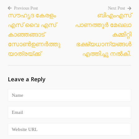
Previous Post
Next Post
സൗഹൃദ കേരളം
ബിഎംഎസ്
Post
എസ് വൈ എസ്
പാണത്തൂർ മേഖലാ
navigation
കാഞ്ഞങ്ങാട്
കമ്മിറ്റി
സോൺഉണർത്തു
ഭക്ഷ്യധാന്യങ്ങൾ
യാത്രയ്ക്ക്
എത്തിച്ചു നൽകി.
Leave a Reply