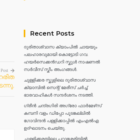
Recent Posts
ദുരിതാശ്വാസ ക്യാംപിൽ ചായയും
പലഹാരവുമായി കൊട്ടോടി ഗവ.
ഹയർസെക്കൻഡറി സ്കൂൾ നാഷണൽ
സർവീസ് സ്കീം അംഗങ്ങൾ.
 Post
ഹരിത
ചുള്ളിക്കര സ്കൂളിലെ ദുരിതാശ്വാസ
ന്നു.
ക്യാമ്പിൽ സെന്റ് മേരീസ് ചർച്ച്
ഭാരവാഹികൾ സന്ദർശനം നടത്തി.
ഗ്രീൻ ചന്ദ്രഗിരി അഗ്രോ ഫാർമേഴ്‌സ്
കമ്പനി വളം ഡിപ്പോ പൂടങ്കല്ലിൽ
ഗോവിന്ദൻ പള്ളിക്കാപ്പിൽ എംഎൽഎ
ഉദ്ഘാടനം ചെയ്തു.
ചുള്ളിക്കരയിലെ പറാശ്ശേരിയിൽ