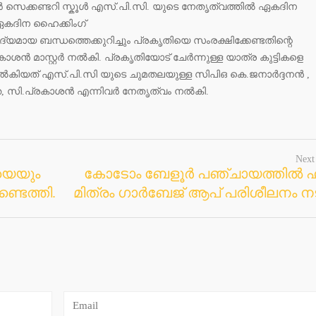
െക്കണ്ടറി സ്കൂൾ എസ്.പി.സി. യുടെ നേതൃത്വത്തിൽ ഏകദിന
് ഏകദിന ഹൈക്കിംഗ്
്യമായ ബന്ധത്തെക്കുറിച്ചും പ്രകൃതിയെ സംരക്ഷിക്കേണ്ടതിന്റെ
രകാശൻ മാസ്റ്റർ നൽകി. പ്രകൃതിയോട് ചേർന്നുള്ള യാത്ര കുട്ടികളെ
നൽകിയത് എസ്.പി.സി യുടെ ചുമതലയുള്ള സിപിഒ കെ.ജനാർദ്ദനൻ ,
 സി.പ്രകാശൻ എന്നിവർ നേതൃത്വം നൽകി.
Next
മയെയും
കോടോം ബേളൂർ പഞ്ചായത്തിൽ 
ണ്ടെത്തി.
മിത്രം ഗാർബേജ് ആപ് പരിശീലനം നട