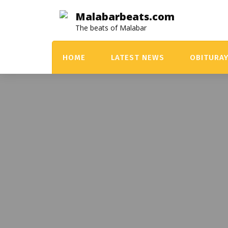
Skip
Malabarbeats.com
to
The beats of Malabar
content
HOME
LATEST NEWS
OBITURA