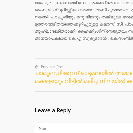
രാജപുരം: കോടോത്ത് ഡോ:അംബേദ്കർ ഗവ ഹയർ സ
ഹൈക്കിംഗ് ടൂറിസ്റ്റ് കേന്ദ്രമായ റാണിപുരത്തേക്ക
നടത്തി. പ്രകൃതിയും മനുഷ്യനും തമ്മിലുള്ള അഭേദ
ഉത്തരവാദിത്വത്തെക്കുറിച്ചുമുള്ള ക്ലാസി സി. പ്
ആഹ്ലാദഭരിതരാക്കി. ഹൈക്കിംഗിന് നേതൃത്വം 
അധ്യാപകരായ കെ.എ.സുകുമാരൻ , കെ.സുനിത,
Previous Post
ചാമുണ്ഡിക്കുന്ന് ഓട്ടമലയില്‍ അമ്
Post
മകളെയും വീട്ടില്‍ മരിച്ച നിലയില്‍ ക
navigation
Leave a Reply