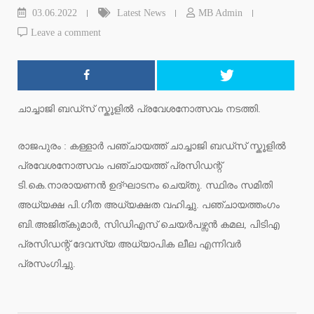
03.06.2022
Latest News
MB Admin
Leave a comment
ചാച്ചാജി ബഡ്സ് സ്കൂളിൽ പ്രവേശനോത്സവം നടത്തി.
രാജപുരം : കള്ളാർ പഞ്ചായത്ത് ചാച്ചാജി ബഡ്സ് സ്കൂളിൽ
പ്രവേശനോത്സവം പഞ്ചായത്ത് പ്രസിഡന്റ്
ടി.കെ.നാരായണൻ ഉദ്ഘാടനം ചെയ്തു. സ്ഥിരം സമിതി
അധ്യക്ഷ പി.ഗീത അധ്യക്ഷത വഹിച്ചു. പഞ്ചായത്തംഗം
ബി.അജിത്കുമാർ, സിഡിഎസ് ചെയർപഴ്സൻ കമല, പിടിഎ
പ്രസിഡന്റ് ദേവസ്യ അധ്യാപിക ലീല എന്നിവർ
പ്രസംഗിച്ചു.