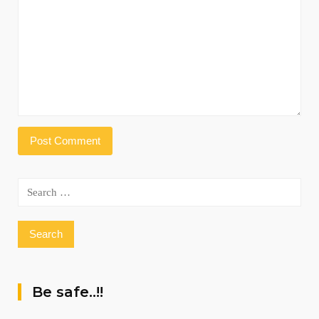
Search
for:
Be safe..!!