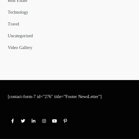
Real Estate
Technology
Travel
Uncategorized
Video Gallery
[contact-form-7 id=”276″ title=”Footer NewsLetter”]