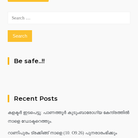
Search
for:
Be safe..!!
Recent Posts
കളക്ടർ ഇടപെട്ടു: പാണത്തൂർ കുടുംബാരോഗ്യ കേന്ദ്രത്തിൽ
നാളെ ഡോക്ടറെത്തും.
റാണിപുരം ട്രക്കിങ്ങ് നാളെ (10. O9.26) പുനരാരംഭിക്കും