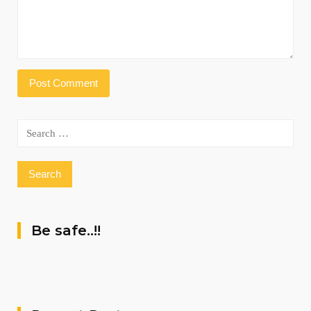
Search
for:
Be safe..!!