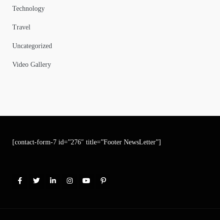
Technology
Travel
Uncategorized
Video Gallery
[contact-form-7 id=”276″ title=”Footer NewsLetter”]