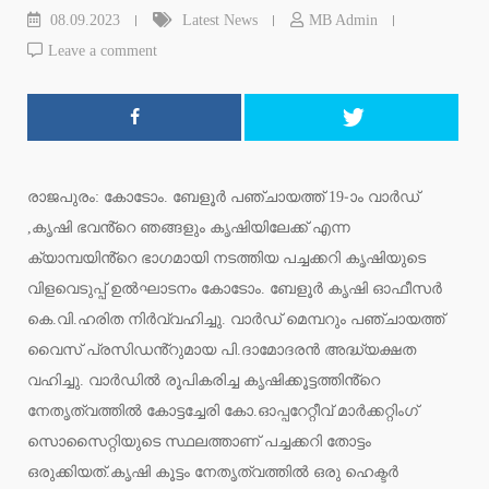
08.09.2023
Latest News
MB Admin
Leave a comment
രാജപുരം: കോടോം. ബേളൂർ പഞ്ചായത്ത് 19-ാം വാർഡ്
,കൃഷി ഭവൻ്റെ ഞങ്ങളും കൃഷിയിലേക്ക് എന്ന
ക്യാമ്പയിൻ്റെ ഭാഗമായി നടത്തിയ പച്ചക്കറി കൃഷിയുടെ
വിളവെടുപ്പ് ഉൽഘാടനം കോടോം. ബേളൂർ കൃഷി ഓഫീസർ
കെ.വി.ഹരിത നിർവ്വഹിച്ചു. വാർഡ് മെമ്പറും പഞ്ചായത്ത്
വൈസ് പ്രസിഡൻ്റുമായ പി.ദാമോദരൻ അദ്ധ്യക്ഷത
വഹിച്ചു. വാർഡിൽ രൂപികരിച്ച കൃഷിക്കൂട്ടത്തിൻ്റെ
നേതൃത്വത്തിൽ കോട്ടച്ചേരി കോ.ഓപ്പറേറ്റീവ് മാർക്കറ്റിംഗ്
സൊസൈറ്റിയുടെ സ്ഥലത്താണ് പച്ചക്കറി തോട്ടം
ഒരുക്കിയത്.കൃഷി കൂട്ടം നേതൃത്വത്തിൽ ഒരു ഹെക്ടർ