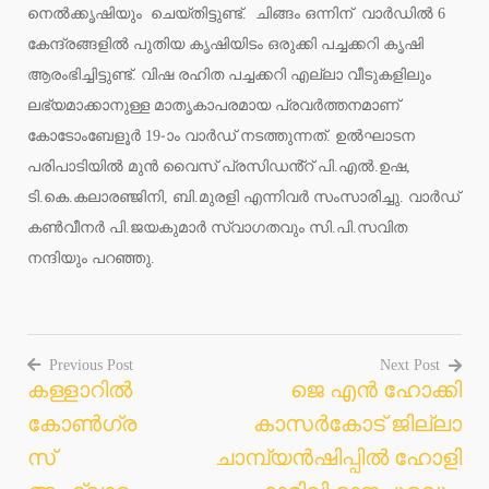
നെൽക്കൃഷിയും ചെയ്തിട്ടുണ്ട്. ചിങ്ങം ഒന്നിന് വാർഡിൽ 6
കേന്ദ്രങ്ങളിൽ പുതിയ കൃഷിയിടം ഒരുക്കി പച്ചക്കറി കൃഷി
ആരംഭിച്ചിട്ടുണ്ട്. വിഷ രഹിത പച്ചക്കറി എല്ലാ വീടുകളിലും
ലഭ്യമാക്കാനുള്ള മാതൃകാപരമായ പ്രവർത്തനമാണ്
കോടോംബേളൂർ 19-ാം വാർഡ് നടത്തുന്നത്. ഉൽഘാടന
പരിപാടിയിൽ മുൻ വൈസ് പ്രസിഡൻ്റ് പി.എൽ.ഉഷ,
ടി.കെ.കലാരഞ്ജിനി, ബി.മുരളി എന്നിവർ സംസാരിച്ചു. വാർഡ്
കൺവീനർ പി.ജയകുമാർ സ്വാഗതവും സി.പി.സവിത
നന്ദിയും പറഞ്ഞു.
Previous Post
Next Post
കള്ളാറിൽ
ജെ എൻ ഹോക്കി
Post
കോൺഗ്ര
കാസർകോട് ജില്ലാ
navigation
സ്
ചാമ്പ്യൻഷിപ്പിൽ ഹോളി