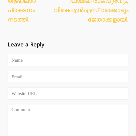
ആഹ്ലാദ
ഫാമിലി രാജപുരവും,
പ്രകടനം
വികെഎൻഎസ് വരക്കാടും
നടത്തി.
ജേതാക്കളായി.
Leave a Reply