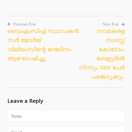
Previous Post
Next Post
വൈഎംസിഎ സ്ഥാപകൻ
നവകേരള
Post
സർ ജോർജ്
സദസ്സ്
navigation
വില്യംസിന്റെ ജന്മദിനം
കോടോം-
ആഘോഷിച്ചു.
ബേളൂരിൽ
നിന്നും 3000 പേർ
പങ്കെടുക്കും.
Leave a Reply