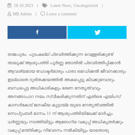
18.10.2023
Latest News
,
Uncategorized
MB Admin
Leave a comment
രാജപുരം: പൂടംകല്ല് പ്രവർത്തിക്കുന്ന വെള്ളരിക്കുണ്ട്
താലൂക്ക് ആശുപത്രി പൂർണ്ണ തോതിൽ പ്രവർത്തിപ്പിക്കാൻ
ആവശ്യമായ ഡോക്ടർമാരും പാരാ മെഡിക്കൽ ജീവനക്കാരും
ഇല്ലാതെ ദുരിതക്കയത്തിൽ അകപ്പെട്ടു കിടക്കുമ്പോഴും
ബന്ധപ്പെട്ട അധികാരികളും ഭരണ നേതൃത്വവും
അനങ്ങാപാറ നയം സ്വീകരിക്കുന്നതിന് എതിരെ എയിംസ്
കാസർകോട് ജനകീയ കൂട്ടായ്മ യുടെ നേതൃത്വത്തിൽ
സെപ്റ്റംബർ മാസം 11 ന് ആശുപത്രിയിലേക്ക് മാർച്ചും
ധർണ്ണയും നടത്തിയിട്ടും ആരോഗ്യ വകുപ്പ് അധികൃതർക്കും
വകുപ്പ് മന്ത്രിക്കും നിവേദനം നൽകിയിട്ടും യാതൊരു