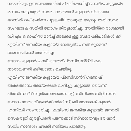
നടപടിയും ഉണ്ടാകാത്തതിൽ പ്രതിഷേധിച്ച് ജനകീയ കൂട്ടായ്മ
രണ്ടാം ഘട്ട തുടർ സമരം നടത്താൻ കള്ളാർ വ്യാപാര
ഭവനിൽ വച്ച് ചേർന്ന പൂടങ്കല്ല് താലൂക്ക് ആശുപത്രി സമര
സംഘാടക സമിതി യോഗം തീരുമാനിച്ചു. അതിൻ്റെ ഭാഗമായി
ഡി.എം.ഒ ഓഫീസ് മാർച്ച് അടക്കമുള്ള സമരപരിപാടികൾ ക്ക്
എയിംസ് ജനകീയ കൂട്ടായ്മ നേതൃത്വം നൽകുമെന്ന്
ഭാരവാഹികൾ അറിയിച്ചു.
യോഗം കള്ളാർ പഞ്ചായത്ത് പ്രസിഡൻ്റ് ടി.കെ.
നാരായണൻ ഉദ്ഘാടനം ചെയ്തു.
എയിംസ് ജനകീയ കൂട്ടായ്മ പ്രസിഡൻ്റ് ഗണേഷ്
അരമങ്ങാനം അധ്യക്ഷത വഹിച്ചു. കൂട്ടായ്മ വൈസ്
പ്രസിഡൻ്റ് സൂര്യനാരായണ ഭട്ട്, സീനിയർ സിറ്റിസൺ
ഫോറം നേതാവ് ജോർജ് വർഗീസ്, ബി.അശോക് കുമാർ
എന്നിവർ സംസാരിച്ചു. എയിംസ് ജനകീയ കൂട്ടായ്മ ജനറൽ
സെക്രട്ടറി മുരളീധരൻ പടന്നക്കാട് സ്വാഗതവും ട്രഷറർ
സലീം സന്ദേശം ചൗക്കി നന്ദിയും പറഞ്ഞു.