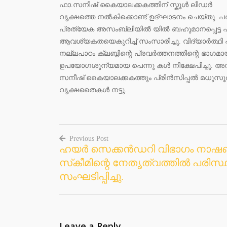
ഫാ.സനീഷ് കൈയാലക്കകത്തിന് സ്കൂൾ ലീഡർ
വൃക്ഷത്തെ നൽകിക്കൊണ്ട് ഉദ്ഘാടനം ചെയ്തു. പരി
പ്രത്യേക അസംബ്ലിയിൽ യിൽ ബഹുമാനപ്പെട്ട പ്ര
ആവശ്യകതയെകുറിച്ച് സംസാരിച്ചു. വിദ്യാർത്ഥ
നല്ലപാഠം ക്ലബ്ബിന്റെ പ്രവർത്തനത്തിന്റെ ഭാ
ഉപയോഗശൂന്യമായ പെന്നു കൾ നിക്ഷേപിച്ചു. അസംബ
സനീഷ് കൈയാലക്കകത്തും പ്രിൻസിപ്പൽ മധുസൂദനൻ 
വൃക്ഷതൈകൾ നട്ടു.
Previous Post
ഹയർ സെക്കൻഡറി വിഭാഗം നാ
Post
സ്‌കീമിന്റെ നേതൃത്വത്തിൽ പരിസ
navigation
സംഘടിപ്പിച്ചു.
Leave a Reply