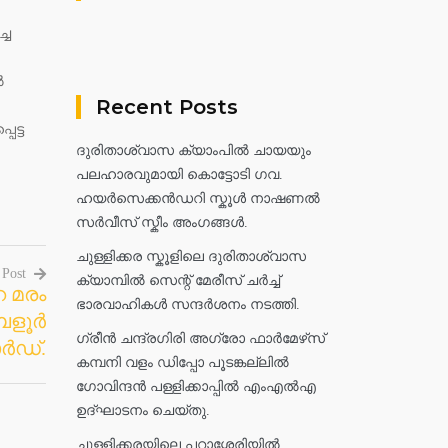
്ച
ൽ
Recent Posts
െട്ട
ദുരിതാശ്വാസ ക്യാംപിൽ ചായയും
പലഹാരവുമായി കൊട്ടോടി ഗവ.
ഹയർസെക്കൻഡറി സ്കൂൾ നാഷണൽ
സർവീസ് സ്കീം അംഗങ്ങൾ.
ചുള്ളിക്കര സ്കൂളിലെ ദുരിതാശ്വാസ
 Post
ക്യാമ്പിൽ സെന്റ് മേരീസ് ചർച്ച്
െ മരം
ഭാരവാഹികൾ സന്ദർശനം നടത്തി.
േളൂർ
ഗ്രീൻ ചന്ദ്രഗിരി അഗ്രോ ഫാർമേഴ്‌സ്
ാർഡ്.
കമ്പനി വളം ഡിപ്പോ പൂടങ്കല്ലിൽ
ഗോവിന്ദൻ പള്ളിക്കാപ്പിൽ എംഎൽഎ
ഉദ്ഘാടനം ചെയ്തു.
ചുള്ളിക്കരയിലെ പറാശ്ശേരിയിൽ