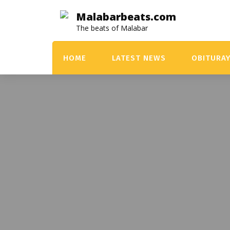
Skip
Malabarbeats.com
to
The beats of Malabar
content
HOME
LATEST NEWS
OBITURA