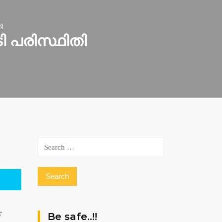
ി.
 പരിസ്ഥിതി
Search
for:
Be safe..!!
്