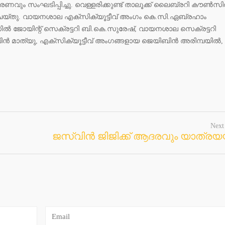
കരണവും സംഘടിപ്പിച്ചു. വെള്ളരിക്കുണ്ട് താലൂക്ക് ലൈബ്രറി കൗൺസ
െയ്തു‌. വായനശാല എക്സിക്യൂട്ടീവ് അംഗം കെ.സി.ഏബ്രഹാം
ൽ ജോയിന്റ് സെക്രട്ടറി ബി.കെ.സുരേഷ്, വായനശാല സെക്രട്ടറി
ിൻ മാത്യു, എക്സിക്യൂട്ടീവ് അംഗങ്ങളായ ജെയിബിൻ അരിമ്പയിൽ,
Next
ജസ്വിൻ ജിജിക്ക് ആദരവും യാത്രയയ