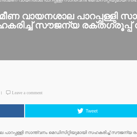
 ഗ്രാമീണ വായനശാല പാറപ്പള്ളി സാന്ത്വനം മെഡിസിറ്റിയുമായി സഹക
രാമീണ വായനശാല പാറപ്പള്ളി സാ
കരിച്ച് സൗജന്യ രക്തഗ്രൂപ്പ്
Leave a comment
Tweet
 പാറപ്പള്ളി സാന്ത്വനം മെഡിസിറ്റിയുമായി സഹകരിച്ച് സൗജന്യ രക