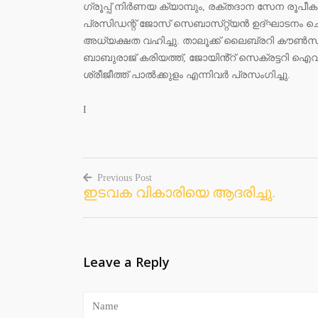
ഗ്രൂപ്പ് നിർണയ ക്യാമ്പും, രക്ത‌ദാന സേന രൂപീ
പ്രസിഡന്റ് ജോസ് സെബാസ്‌റ്റ്യൻ ഉദ്ഘാടനം ച
അധ്യക്ഷത വഹിച്ചു. താലൂക്ക് ലൈബ്രറി കൗൺസി
ബാബുരാജ് കരിയത്ത്, ജോയിൻ്റ് സെക്രട്ടറി ഐവ
ശ്രീജീത്ത് പാൽക്കുളം എന്നിവർ പ്രസംഗിച്ചു.
I
Previous Post
ഇടവക വികാരിയെ ആദരിച്ചു.
Post
navigation
Leave a Reply