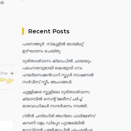
ിൽ
Recent Posts
പാണത്തൂർ സ്‌കൂളിൽ ടോയ്ലറ്റ്
ഉദ്ഘാടനം ചെയ്തു
ദുരിതാശ്വാസ ക്യാംപിൽ ചായയും
പലഹാരവുമായി കൊട്ടോടി ഗവ.
 Post
ഹയർസെക്കൻഡറി സ്കൂൾ നാഷണൽ
പ്പും
സർവീസ് സ്കീം അംഗങ്ങൾ.
ചുള്ളിക്കര സ്കൂളിലെ ദുരിതാശ്വാസ
ക്യാമ്പിൽ സെന്റ് മേരീസ് ചർച്ച്
ഭാരവാഹികൾ സന്ദർശനം നടത്തി.
ഗ്രീൻ ചന്ദ്രഗിരി അഗ്രോ ഫാർമേഴ്‌സ്
കമ്പനി വളം ഡിപ്പോ പൂടങ്കല്ലിൽ
ഗോവിന്ദൻ പള്ളിക്കാപ്പിൽ എംഎൽഎ