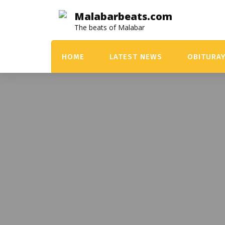
Skip
Malabarbeats.com
to
The beats of Malabar
content
HOME
LATEST NEWS
OBITURA