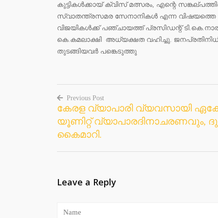
കുട്ടികൾക്കായ് ക്വിസ് മത്സരം, എന്റെ സങ്കല്പത
സ്വാതന്ത്രസമര സേനാനികൾ എന്ന വിഷയത്തെ ആസ്പ
വിജയികൾക്ക് പഞ്ചായത്ത് പ്രസിഡന്റ് ടി.ക
കെ.കമലാക്ഷി അധ്യക്ഷത വഹിച്ചു. ജനപ്രതിനിധി
തുടങ്ങിയവർ പങ്കെടുത്തു
Previous Post
കേരള വ്യാപാരി വ്യവസായി ഏക
Post
യൂണിറ്റ് വ്യാപാരദിനാചരണവും, 
navigation
കൈമാറി.
Leave a Reply