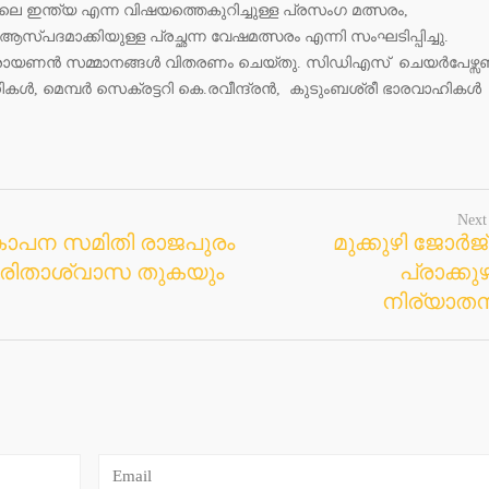
്തിലെ ഇന്ത്യ എന്ന വിഷയത്തെകുറിച്ചുള്ള പ്രസംഗ മത്സരം,
ദമാക്കിയുള്ള പ്രച്ഛന്ന വേഷമത്സരം എന്നി സംഘടിപ്പിച്ചു.
െ.നാരായണൻ സമ്മാനങ്ങൾ വിതരണം ചെയ്തു. സിഡിഎസ് ചെയർപേഴ്
കൾ, മെമ്പർ സെക്രട്ടറി കെ.രവീന്ദ്രൻ, കുടുംബശ്രീ ഭാരവാഹികൾ
Next
ോപന സമിതി രാജപുരം
മുക്കുഴി ജോർജ് 
ദുരിതാശ്വാസ തുകയും
പ്രാക്കുഴ
നിര്യാതന