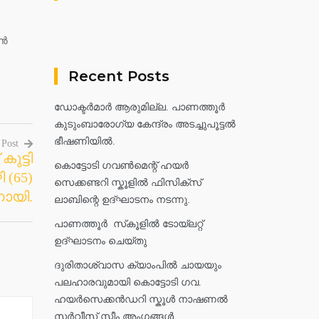
സൺ
Recent Posts
ഡോക്ടർമാർ ആരുമില്ല. പാണത്തൂർ
കുടുംബാരോഗ്യ കേന്ദ്രം അടച്ചുപൂട്ടൽ
ഭീഷണിയിൽ.
 Post
കുട്ടി
കൊട്ടോടി ഗവൺമെന്റ് ഹയർ
ി (65)
സെക്കണ്ടറി സ്കൂളിൽ ഫിസിക്സ്
ായി.
ലാബിന്റെ ഉദ്ഘാടനം നടന്നു.
പാണത്തൂർ സ്‌കൂളിൽ ടോയ്ലറ്റ്
ഉദ്ഘാടനം ചെയ്തു
ദുരിതാശ്വാസ ക്യാംപിൽ ചായയും
പലഹാരവുമായി കൊട്ടോടി ഗവ.
ഹയർസെക്കൻഡറി സ്കൂൾ നാഷണൽ
സർവീസ് സ്കീം അംഗങ്ങൾ.