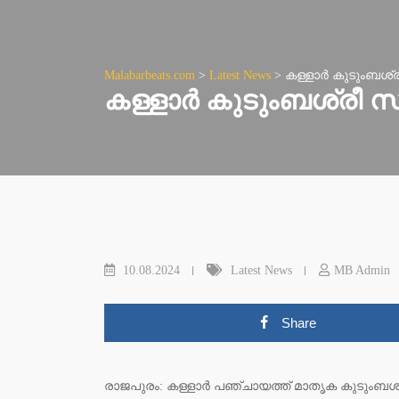
Malabarbeats.com
>
Latest News
>
കള്ളാർ കുടുംബശ്രീ
കള്ളാർ കുടുംബശ്രീ സിഡ
10.08.2024
Latest News
MB Admin
Share
രാജപുരം: കള്ളാർ പഞ്ചായത്ത് മാതൃക കുടുംബശ