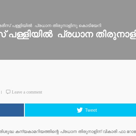
് മേരീസ് പള്ളിയിൽ പ്രധാന തിരുനാളിനു കൊടിയേറി
േരീസ് പള്ളിയിൽ പ്രധാന തിരുന
Leave a comment
Tweet
 പരിശുദ്ധ കന്യകാമറിയത്തിന്റെ പ്രധാന തിരുനാളിന് വികാരി ഫാ.റോജ