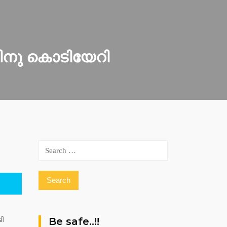
ാളിനു കൊടിയേറി
Search
for:
Be safe..!!
ി