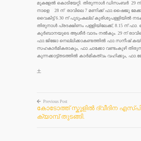
മുകളേൽ കൊടിയേറ്റി. തിരുന്നാൾ ഡിസംബർ 29 ന് 
നാളെ 28 ന് രാവിലെ 7 മണിക്ക് ഫാ.ഷൈജു മേക്ക
വൈകിട്ട് 6.30 ന് പൂടുംകല്ല് കുരിശുപള്ളിയിൽ നടക
തിരുനാൾ പ്രദക്ഷിണം പള്ളിയിലേക്ക്, 8.15 ന് ഫ
കുർബാനയുടെ ആശീർ വാദം നൽകും. 29 ന് രാവില
ഫാ.ജിജോ നെല്ലിക്കാകണ്ടത്തിൽ ഫാ.സനീഷ് കയ്യ
സഹകാർമികരാകും, ഫാ.ചാക്കോ വണ്ടംകുഴി തിരുന
കുന്നക്കാട്ട്തടത്തിൽ കാർമികത്വം വഹിക്കും, 
土
Previous Post
കോടോത്ത് സ്കൂളിൽ ദ്വീദിന എസ്പ
Post
ക്യാമ്പ് തുടങ്ങി.
navigation