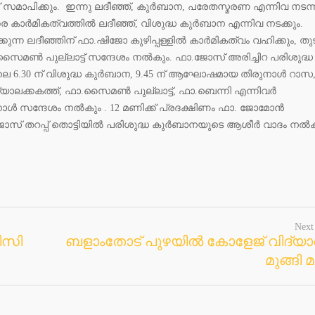
സമാപിക്കും. ഇന്നു ലദീഞ്ഞ്, കുർബാന, പരേതസ്മരണ എന്നിവ നടന്ന
ര കാർമികത്വത്തിൽ ലദീഞ്ഞ്, വിശുദ്ധ കുർബാന എന്നിവ നടക്കും.
്കുന്ന ലദീഞ്ഞിന് ഫാ.ഷിജോ കുഴിപ്പള്ളിൽ കാർമികത്വം വഹിക്കും, തുട
ാ. സൈമൺ പുല്ലാട്ട് സന്ദേശം നൽകും. ഫാ.ജോസ് അരിച്ചിറ പരിശുദ്ധ
െ 6.30 ന് വിശുദ്ധ കുർബാന, 9.45 ന് ആഘോഷമായ തിരുനാൾ റാസ
ാലക്കകത്ത്, ഫാ.സൈമൺ പുല്ലാട്ട്, ഫാ.ബെന്നി എന്നിവർ
ാൾ സന്ദേശം നൽകും . 12 മണിക്ക് പ്രദക്ഷിണം ഫാ. ജോമോൻ
ഫാ.ജോസ് തറപ്പ് തൊട്ടിയിൽ പരിശുദ്ധ കുർബാനയുടെ ആശീർ വാദം നൽക
Next
ിസി
ബളാംതോട് പുഴയിൽ കോളേജ് വിദ്യാർ
മുങ്ങി മര