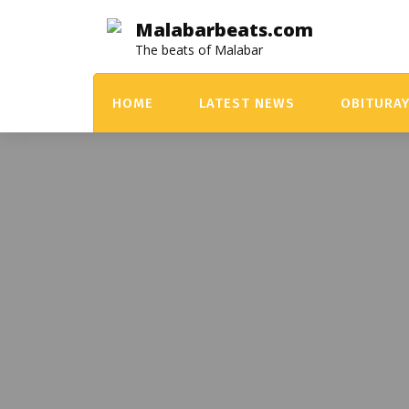
Skip
Malabarbeats.com
to
The beats of Malabar
content
HOME
LATEST NEWS
OBITURA