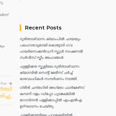
ു.
ർന്ന്
Recent Posts
,
ദുരിതാശ്വാസ ക്യാംപിൽ ചായയും
പലഹാരവുമായി കൊട്ടോടി ഗവ.
ും.
ഹയർസെക്കൻഡറി സ്കൂൾ നാഷണൽ
സർവീസ് സ്കീം അംഗങ്ങൾ.
ചുള്ളിക്കര സ്കൂളിലെ ദുരിതാശ്വാസ
ക്യാമ്പിൽ സെന്റ് മേരീസ് ചർച്ച്
ഭാരവാഹികൾ സന്ദർശനം നടത്തി.
 Post
ഗ്രീൻ ചന്ദ്രഗിരി അഗ്രോ ഫാർമേഴ്‌സ്
ത്ഥി
കമ്പനി വളം ഡിപ്പോ പൂടങ്കല്ലിൽ
ിച്ചു.
ഗോവിന്ദൻ പള്ളിക്കാപ്പിൽ എംഎൽഎ
ഉദ്ഘാടനം ചെയ്തു.
ചുള്ളിക്കരയിലെ പറാശ്ശേരിയിൽ