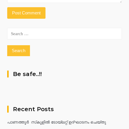
Search
for:
Be safe..!!
Recent Posts
പാണത്തൂർ സ്‌കൂളിൽ ടോയ്ലറ്റ് ഉദ്ഘാടനം ചെയ്തു