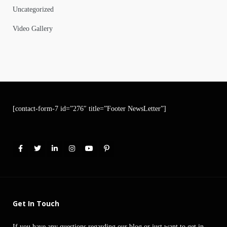
Uncategorized
Video Gallery
[contact-form-7 id=”276″ title=”Footer NewsLetter”]
Get In Touch
If you have any questions regarding our blog or just want to get in