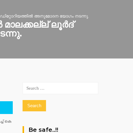
ി ഓഡിറ്റോറിയത്തിൽ അനുമോദന യോഗം നടന്നു.
ാലക്കല്ല് ലൂർദ്
ന്നു.
Search
for:
്ച് കെ
Be safe..!!