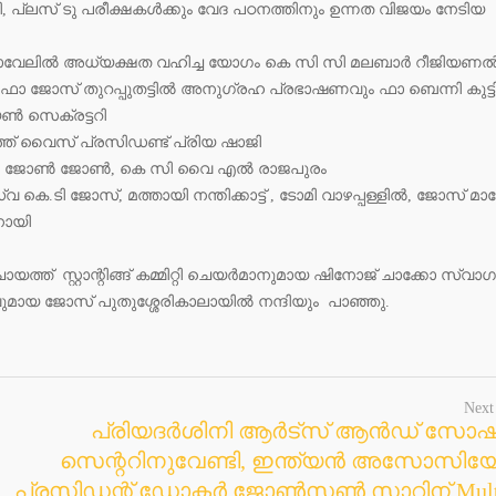
്ലസ് ടു പരീക്ഷകൾക്കും വേദ പഠനത്തിനും ഉന്നത വിജയം നേടിയ
നാവേലിൽ അധ്യക്ഷത വഹിച്ച യോഗം കെ സി സി മലബാർ റീജിയണ
. ഫാ ജോസ് തുറപ്പുതട്ടിൽ അനുഗ്രഹ പ്രഭാഷണവും ഫാ ബെന്നി കുട്
ൺ സെക്രട്ടറി
് വൈസ് പ്രസിഡണ്ട് പ്രിയ ഷാജി
യ്സി ജോൺ ജോൺ, കെ സി വൈ എൽ രാജപുരം
വ കെ.ടി ജോസ്, മത്തായി നന്തിക്കാട്ട് , ടോമി വാഴപ്പള്ളിൽ, ജോസ് മ
നോയി
്ത് സ്റ്റാന്റിങ്ങ് കമ്മിറ്റി ചെയർമാനുമായ ഷിനോജ് ചാക്കോ സ്വാ
മായ ജോസ് പുതുശ്ശേരികാലായിൽ നന്ദിയും പാഞ്ഞു.
Next
പ്രിയദർശിനി ആർട്സ് ആൻഡ് സോ
സെന്ററിനുവേണ്ടി, ഇന്ത്യൻ അസോസി
പ്രസിഡന്റ്‌ ഡോക്ടർ ജോൺസൺ സാറിന് Multi