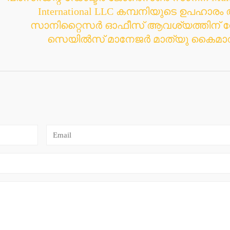
International LLC കമ്പനിയുടെ ഉപഹാര
സാനിറ്റൈസർ ഓഫീസ് ആവശ്യത്തിന് വേ
സെയിൽസ് മാനേജർ മാത്യു കൈമാറു