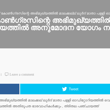
ക് കോൺഗ്രസിന്റെ അഭിമുഖ്യത്തിൽ മാലക്കല്ല് ലൂർദ് മാതാ പള്ള
ോൺഗ്രസിന്റെ അഭിമുഖ്യത്തിൽ മ
റിയത്തിൽ അനുമോദന യോഗം നട
Leave a comment
Tweet
അഭിമുഖ്യത്തിൽ മാലക്കല് ലൂർദ് മാതാ പള്ളി ഓഡിറ്റോറിയത്തിൽ വെച
വത്തിൽ അതിരൂപത ഭാരവാഹികൾക്കും , ത്രിതല പഞ്ചായത്ത്