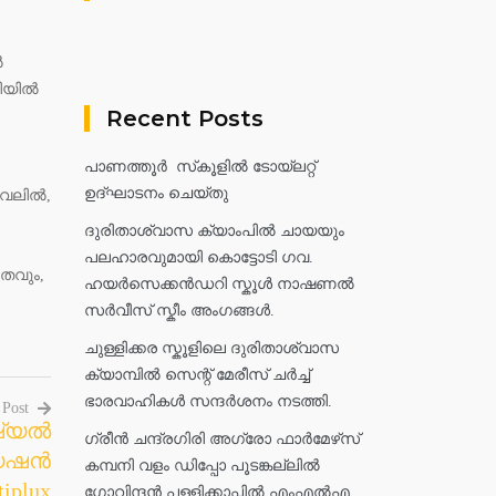
ൽ
ടിയിൽ
Recent Posts
പാണത്തൂർ സ്‌കൂളിൽ ടോയ്ലറ്റ്
ഉദ്ഘാടനം ചെയ്തു
ാവേലിൽ,
ദുരിതാശ്വാസ ക്യാംപിൽ ചായയും
പലഹാരവുമായി കൊട്ടോടി ഗവ.
ഗതവും,
ഹയർസെക്കൻഡറി സ്കൂൾ നാഷണൽ
സർവീസ് സ്കീം അംഗങ്ങൾ.
ചുള്ളിക്കര സ്കൂളിലെ ദുരിതാശ്വാസ
ക്യാമ്പിൽ സെന്റ് മേരീസ് ചർച്ച്
ഭാരവാഹികൾ സന്ദർശനം നടത്തി.
 Post
ഷ്യൽ
ഗ്രീൻ ചന്ദ്രഗിരി അഗ്രോ ഫാർമേഴ്‌സ്
യേഷൻ
കമ്പനി വളം ഡിപ്പോ പൂടങ്കല്ലിൽ
plux
ഗോവിന്ദൻ പള്ളിക്കാപ്പിൽ എംഎൽഎ