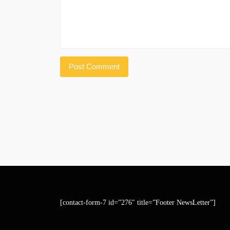
[contact-form-7 id=”276″ title=”Footer NewsLetter”]