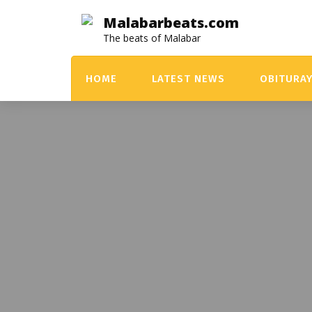
Skip
Malabarbeats.com
to
The beats of Malabar
content
HOME
LATEST NEWS
OBITURA