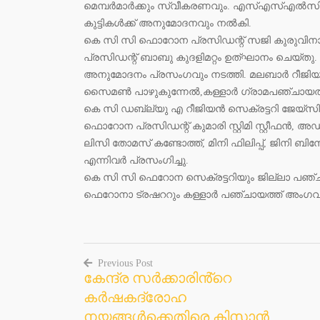
മെമ്പർമാർക്കും സ്വീകരണവും. എസ്എസ്എൽസി, പ
കുട്ടികൾക്ക് അനുമോദനവും നൽകി.
കെ സി സി ഫൊറോന പ്രസിഡന്റ് സജി കുരുവി
പ്രസിഡന്റ് ബാബു കുദളിമറ്റം ഉത്ഘാനം ചെയ്തു
അനുമോദനം പ്രസംഗവും നടത്തി. മലബാർ റീജിയ
സൈമൺ പാഴുകുന്നേൽ,കള്ളാർ ഗ്രാമപഞ്ചായത്ത
കെ സി ഡബ്ല്യു എ റീജിയൻ സെക്രട്ടറി ജേ
ഫൊറോന പ്രസിഡന്റ് കുമാരി സ്റ്റിമി സ്റ്റീഫൻ, അഡ്
ലിസി തോമസ് കണ്ടോത്ത്, മിനി ഫിലിപ്പ്, ജിനി ബി
എന്നിവർ പ്രസംഗിച്ചു.
കെ സി സി ഫെറോന സെക്രട്ടറിയും ജില്ലാ പഞ്ചായത
ഫെറോനാ ട്രഷററും കള്ളാർ പഞ്ചായത്ത് അംഗവു
Previous Post
കേന്ദ്ര സർക്കാരിൻ്റെ
Post
കർഷകദ്രോഹ
navigation
നയങ്ങൾക്കെതിരെ കിസാൻ