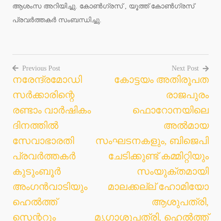
ആശംസ അറിയിച്ചു. കോൺഗ്രസ് , യൂത്ത് കോൺഗ്രസ്
പ്രവർത്തകർ സംബന്ധിച്ചു.
Previous Post
Next Post
നരേന്ദ്രമോഡി
കോട്ടയം അതിരൂപത
Post
സർക്കാരിന്റെ
രാജപുരം
navigation
രണ്ടാം വാർഷികം
ഫൊറോനയിലെ
ദിനത്തിൽ
അൽമായ
സേവാഭാരതി
സംഘടനകളും, ബിജെപി
പ്രവർത്തകർ
ചേടിക്കുണ്ട് കമ്മിറ്റിയും
കുടുംബൂർ
സംയുക്തമായി
അംഗൻവാടിയും
മാലക്കല്ല് ഹോമിയോ
ഹെൽത്ത്‌
ആശുപത്രി,
സെന്ററും
മൃഗാശുപത്രി, ഹെൽത്ത്