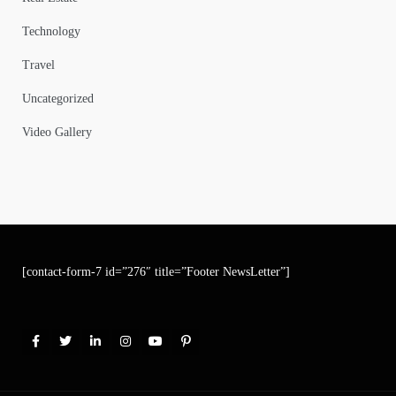
Technology
Travel
Uncategorized
Video Gallery
[contact-form-7 id=”276″ title=”Footer NewsLetter”]