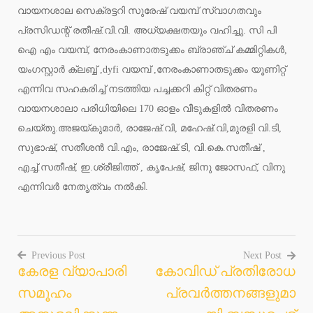
വായനശാല സെക്രട്ടറി സുരേഷ് വയമ്പ് സ്വാഗതവും
പ്രസിഡന്റ് രതീഷ്.വി.വി. അധ്യക്ഷതയും വഹിച്ചു. സി പി
ഐ എം വയമ്പ്, നേരംകാണാതടുക്കം ബ്രാഞ്ച് കമ്മിറ്റികള്‍,
യംഗസ്റ്റാര്‍ ക്ലബ്ബ് ,dyfi വയമ്പ് ,നേരംകാണാതടുക്കം യൂണിറ്റ്
എന്നിവ സഹകരിച്ച് നടത്തിയ പച്ചക്കറി കിറ്റ് വിതരണം
വായനശാലാ പരിധിയിലെ 170 ഓളം വീടുകളില്‍ വിതരണം
ചെയ്തു.അജയ്കുമാര്‍, രാജേഷ്.വി, മഹേഷ്.വി,മുരളി വി.ടി,
സുഭാഷ്, സതീശന്‍ വി.എം, രാജേഷ്.ടി, വി.കെ.സതീഷ് ,
എച്ച്.സതീഷ്, ഇ.ശ്രീജിത്ത് , കൃപേഷ്, ജിനു ജോസഫ്, വിനു
എന്നിവര്‍ നേതൃത്വം നല്‍കി.
Previous Post
Next Post
കേരള വ്യാപാരി
കോവിഡ് പ്രതിരോധ
Post
സമൂഹം
പ്രവര്‍ത്തനങ്ങളുമാ
navigation