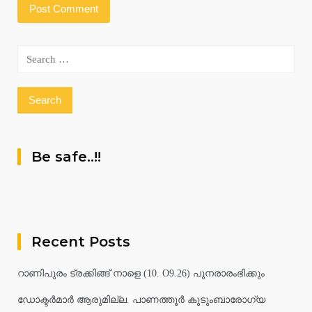
Search
for:
Be safe..!!
Recent Posts
റാണിപുരം ട്രക്കിങ്ങ് നാളെ (10. O9.26) പുനരാരംഭിക്കും
ഡോക്ടർമാർ ആരുമില്ല. പാണത്തൂർ കുടുംബാരോഗ്യ