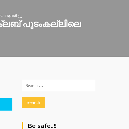
 ആദരിച്ചു
്ലബ് പൂടംകല്ലിലെ
Search
for:
Be safe..!!