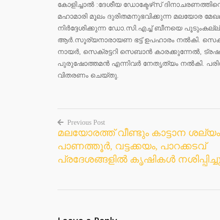
കോളിച്ചാൽ :ദേശീയ ഡോക്ടേഴ്‌സ് ദിനാചരണത്തിന
മഹാമാരി മൂലം ദുരിതമനുഭവിക്കുന്ന മലയോര മേ
നിർദ്ദേശിക്കുന്ന ഡോ.സി.എച്ച് ബീനയെ പൂടുംകല്ല
ആർ.സൂര്യനാരായണ ഭട്ട് ഉപഹാരം നൽകി. സെക്രട
നായർ, സെക്രട്ടറി സെബാൻ കാരക്കുന്നേൽ, ട്രഷ
പുരുഷോത്തമൻ എന്നിവർ നേതൃത്യം നൽകി. പരി
വിതരണം ചെയ്തു.
Previous Post
മലയോരത്ത് വീണ്ടും കാട്ടാന ശല്യം
Post
പാണത്തൂർ, വട്ടക്കയം, പാറക്കടവ്
navigation
പ്രദേശങ്ങളിൽ കൃഷികൾ നശിപ്പിച്ച