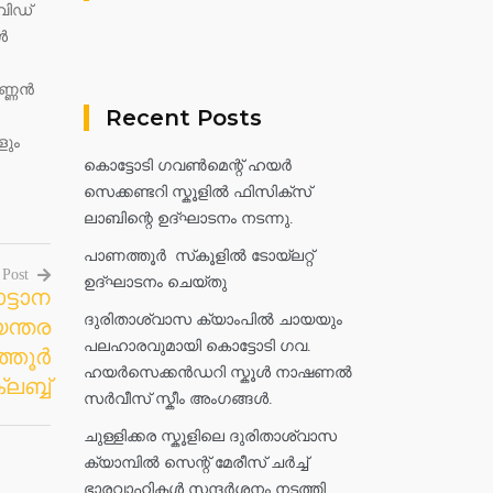
വിഡ്
ൾ
ണ്ണൻ
Recent Posts
ളും
കൊട്ടോടി ഗവൺമെന്റ് ഹയർ
സെക്കണ്ടറി സ്കൂളിൽ ഫിസിക്സ്
ലാബിന്റെ ഉദ്ഘാടനം നടന്നു.
പാണത്തൂർ സ്‌കൂളിൽ ടോയ്ലറ്റ്
 Post
ഉദ്ഘാടനം ചെയ്തു
്ടാന
ദുരിതാശ്വാസ ക്യാംപിൽ ചായയും
യന്തര
പലഹാരവുമായി കൊട്ടോടി ഗവ.
്തൂർ
ഹയർസെക്കൻഡറി സ്കൂൾ നാഷണൽ
ബ്ബ്
സർവീസ് സ്കീം അംഗങ്ങൾ.
ചുള്ളിക്കര സ്കൂളിലെ ദുരിതാശ്വാസ
ക്യാമ്പിൽ സെന്റ് മേരീസ് ചർച്ച്
ഭാരവാഹികൾ സന്ദർശനം നടത്തി.