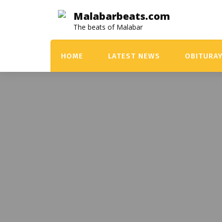
Skip
Malabarbeats.com
to
The beats of Malabar
content
HOME
LATEST NEWS
OBITURA