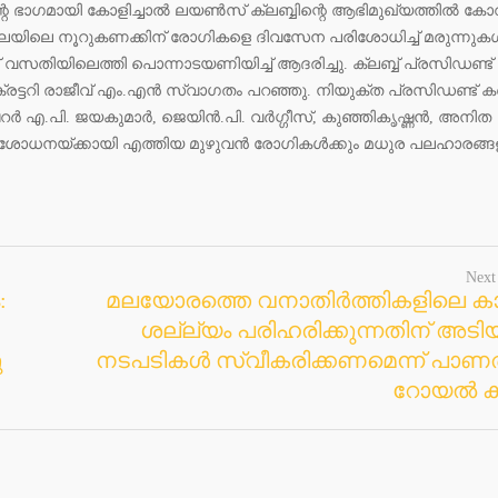
്റെ ഭാഗമായി കോളിച്ചാൽ ലയൺസ് ക്ലബ്ബിന്റെ ആഭിമുഖ്യത്തിൽ കോ
ഖലയിലെ നൂറുകണക്കിന് രോഗികളെ ദിവസേന പരിശോധിച്ച് മരുന്നുക
് വസതിയിലെത്തി പൊന്നാടയണിയിച്ച് ആദരിച്ചു. ക്ലബ്ബ് പ്രസിഡണ്ട്
്ടറി രാജീവ് എം.എൻ സ്വാഗതം പറഞ്ഞു. നിയുക്ത പ്രസിഡണ്ട് ക
റർ എ.പി. ജയകുമാർ, ജെയിൻ.പി. വർഗ്ഗീസ്, കുഞ്ഞികൃഷ്ണൻ, അനിത
ശോധനയ്ക്കായി എത്തിയ മുഴുവൻ രോഗികൾക്കും മധുര പലഹാരങ്ങ
Next
:
മലയോരത്തെ വനാതിർത്തികളിലെ കാട
ശല്ല്യം പരിഹരിക്കുന്നതിന് അടി
ു
നടപടികൾ സ്വീകരിക്കണമെന്ന് പാണത
റോയൽ ക്ല