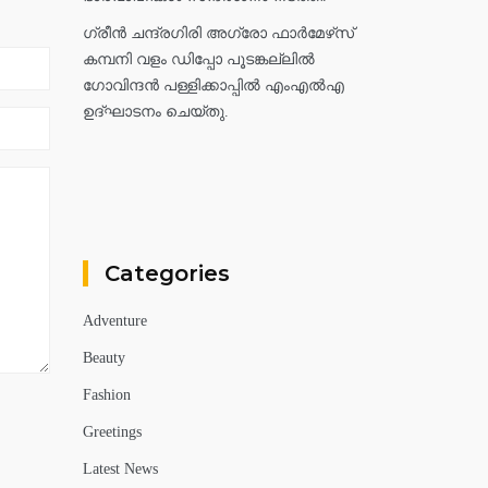
ഗ്രീൻ ചന്ദ്രഗിരി അഗ്രോ ഫാർമേഴ്‌സ്
കമ്പനി വളം ഡിപ്പോ പൂടങ്കല്ലിൽ
ഗോവിന്ദൻ പള്ളിക്കാപ്പിൽ എംഎൽഎ
ഉദ്ഘാടനം ചെയ്തു.
Categories
Adventure
Beauty
Fashion
Greetings
Latest News