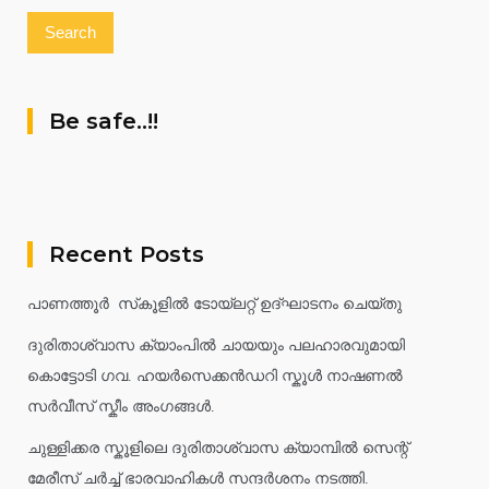
Be safe..!!
Recent Posts
പാണത്തൂർ സ്‌കൂളിൽ ടോയ്ലറ്റ് ഉദ്ഘാടനം ചെയ്തു
ദുരിതാശ്വാസ ക്യാംപിൽ ചായയും പലഹാരവുമായി
കൊട്ടോടി ഗവ. ഹയർസെക്കൻഡറി സ്കൂൾ നാഷണൽ
സർവീസ് സ്കീം അംഗങ്ങൾ.
ചുള്ളിക്കര സ്കൂളിലെ ദുരിതാശ്വാസ ക്യാമ്പിൽ സെന്റ്
മേരീസ് ചർച്ച് ഭാരവാഹികൾ സന്ദർശനം നടത്തി.