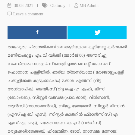
30.08.2021
Obituray
MB Admin
Leave a comment
രാജപുരം: പ്രാന്തര്‍കാവിലെ ആദ്യകാല കുടിയേറ്റ കര്‍ഷകന്‍
മണിയംകുളം എം.വി വര്‍ക്കി (ജോര്‍ജ് 88) അന്തരിച്ചു.
സംസ്‌കാരം നാളെ 4 ന് കോളിച്ചാല്‍ സെന്റ് ജോസഫ്
ഫൊറോന പള്ളിയില്‍. ഭാര്യ: ത്രേസ്യാമ്മ ( മരങ്ങാട്ടുപള്ളി
ചക്കുളിക്കല്‍ കുടുംബാംഗം) മക്കള്‍: എല്‍സി (റിട്ട.
അധ്യാപിക), ജെയിംസ് (റിട്ട.ഐ എ എഫ്), ലിസി
(ബോംബെ), സിസ്റ്റര്‍ വത്സമ്മ (പാലക്കാട്), വിന്‍സണ്‍,
ആന്‍സി (നാഗാലാന്‍ഡ്), ബിജു, ജോമോന്‍. സിസ്റ്റര്‍ ലിസിന്‍
(എസ് എ ബി എസ്), സിസ്റ്റര്‍ കാതറിന്‍ ഫ്രാന്‍സിസ് (എ
എസ് എം ഐ), പരേതനായ വക്കച്ചന്‍ (വര്‍ഗീസ്).
മരുമക്കള്‍:ജേക്കബ്, ഫിലോമിന, ടോമി, റോസമ്മ, മനോജ്,