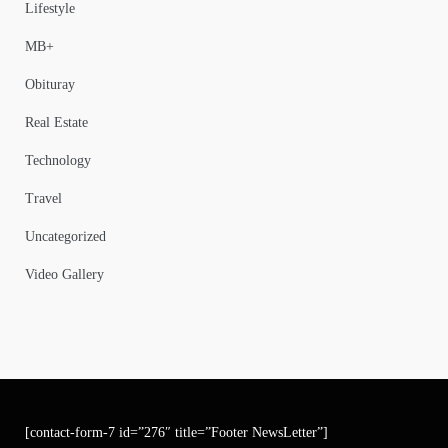
Lifestyle
MB+
Obituray
Real Estate
Technology
Travel
Uncategorized
Video Gallery
[contact-form-7 id=”276″ title=”Footer NewsLetter”]