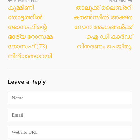
Previous Post
Next Post
കുമ്മിണി
താലൂക്ക് ലൈബ്രറി
Post
തോട്ടത്തില്‍
കൗണ്‍സില്‍ അക്ഷര
navigation
ജോസഫിന്റെ
സേന അംഗങ്ങള്‍ക്ക്
ഭാര്യ റോസമ്മ
ഐ ഡി കാര്‍ഡ്
ജോസഫ് (73)
വിതരണം ചെയ്തു.
നിര്യാതയായി
Leave a Reply