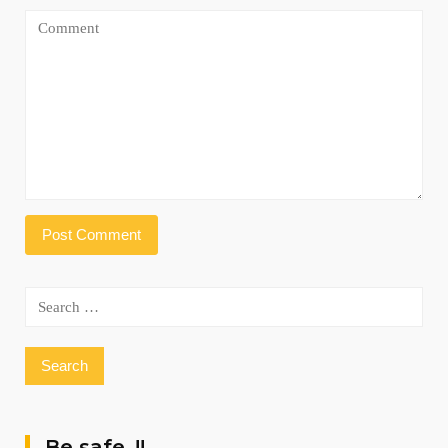
Search
for:
Be safe..!!