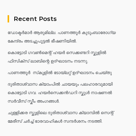
Recent Posts
ഡോക്ടർമാർ ആരുമില്ല. പാണത്തൂർ കുടുംബാരോഗ്യ
കേന്ദ്രം അടച്ചുപൂട്ടൽ ഭീഷണിയിൽ.
കൊട്ടോടി ഗവൺമെന്റ് ഹയർ സെക്കണ്ടറി സ്കൂളിൽ
ഫിസിക്സ് ലാബിന്റെ ഉദ്ഘാടനം നടന്നു.
പാണത്തൂർ സ്‌കൂളിൽ ടോയ്ലറ്റ് ഉദ്ഘാടനം ചെയ്തു
ദുരിതാശ്വാസ ക്യാംപിൽ ചായയും പലഹാരവുമായി
കൊട്ടോടി ഗവ. ഹയർസെക്കൻഡറി സ്കൂൾ നാഷണൽ
സർവീസ് സ്കീം അംഗങ്ങൾ.
ചുള്ളിക്കര സ്കൂളിലെ ദുരിതാശ്വാസ ക്യാമ്പിൽ സെന്റ്
മേരീസ് ചർച്ച് ഭാരവാഹികൾ സന്ദർശനം നടത്തി.