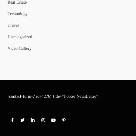
Real Estate
Technology
Travel
Uncategorized
Video Gallery
[contact-form-7 id=”276″ title=”Footer NewsLetter”]