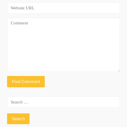
Search
for: