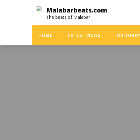
Skip
Malabarbeats.com
to
The beats of Malabar
content
HOME
LATEST NEWS
OBITURA