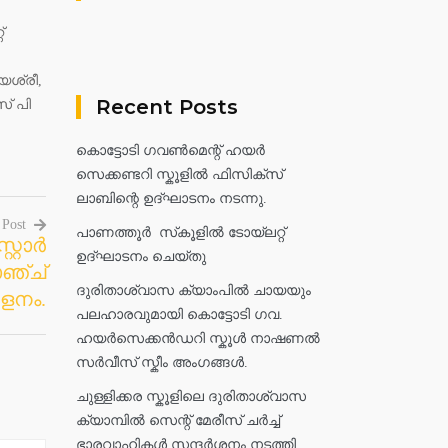
്
യശ്രീ,
Recent Posts
സ് പി
കൊട്ടോടി ഗവൺമെന്റ് ഹയർ
സെക്കണ്ടറി സ്കൂളിൽ ഫിസിക്സ്
ലാബിന്റെ ഉദ്ഘാടനം നടന്നു.
 Post
പാണത്തൂർ സ്‌കൂളിൽ ടോയ്ലറ്റ്
റോര്‍
ഉദ്ഘാടനം ചെയ്തു
ഞ്ച്
ദുരിതാശ്വാസ ക്യാംപിൽ ചായയും
ളനം.
പലഹാരവുമായി കൊട്ടോടി ഗവ.
ഹയർസെക്കൻഡറി സ്കൂൾ നാഷണൽ
സർവീസ് സ്കീം അംഗങ്ങൾ.
ചുള്ളിക്കര സ്കൂളിലെ ദുരിതാശ്വാസ
ക്യാമ്പിൽ സെന്റ് മേരീസ് ചർച്ച്
ഭാരവാഹികൾ സന്ദർശനം നടത്തി.