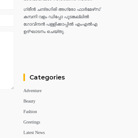
ഗ്രീൻ ചന്ദ്രഗിരി അഗ്രോ ഫാർമേഴ്‌സ്
കമ്പനി വളം ഡിപ്പോ പൂടങ്കല്ലിൽ
ഗോവിന്ദൻ പള്ളിക്കാപ്പിൽ എംഎൽഎ
ഉദ്ഘാടനം ചെയ്തു.
Categories
Adventure
Beauty
Fashion
Greetings
Latest News