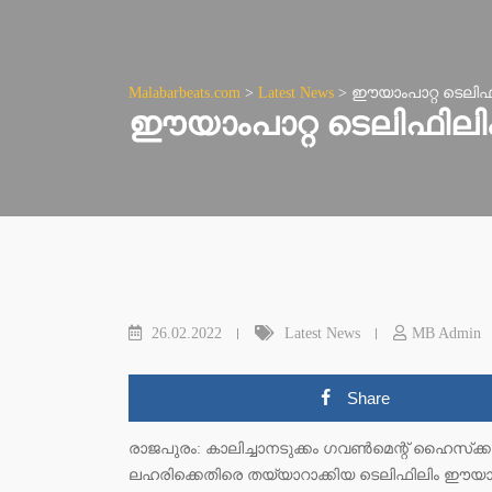
Malabarbeats.com
>
Latest News
>
ഈയാംപാറ്റ ടെലിഫ
ഈയാംപാറ്റ ടെലിഫിലി
26.02.2022
Latest News
MB Admin
Share
രാജപുരം: കാലിച്ചാനടുക്കം ഗവണ്‍മെന്റ് ഹൈസ്‌ക്കൂള്‍
ലഹരിക്കെതിരെ തയ്യാറാക്കിയ ടെലിഫിലിം ഈയാം