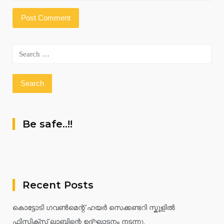
Search
for:
Be safe..!!
Recent Posts
കൊട്ടോടി ഗവൺമെന്റ് ഹയർ സെക്കണ്ടറി സ്കൂളിൽ
ഫിസിക്സ് ലാബിന്റെ ഉദ്ഘാടനം നടന്നു.