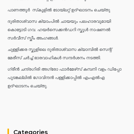
പാണത്തൂർ സ്‌കൂളിൽ ടോയ്ലറ്റ് ഉദ്ഘാടനം ചെയ്തു
ദുരിതാശ്വാസ ക്യാംപിൽ ചായയും പലഹാരവുമായി
കൊട്ടോടി ഗവ. ഹയർസെക്കൻഡറി സ്കൂൾ നാഷണൽ
സർവീസ് സ്കീം അംഗങ്ങൾ.
ചുള്ളിക്കര സ്കൂളിലെ ദുരിതാശ്വാസ ക്യാമ്പിൽ സെന്റ്
മേരീസ് ചർച്ച് ഭാരവാഹികൾ സന്ദർശനം നടത്തി.
ഗ്രീൻ ചന്ദ്രഗിരി അഗ്രോ ഫാർമേഴ്‌സ് കമ്പനി വളം ഡിപ്പോ
പൂടങ്കല്ലിൽ ഗോവിന്ദൻ പള്ളിക്കാപ്പിൽ എംഎൽഎ
ഉദ്ഘാടനം ചെയ്തു.
Categories