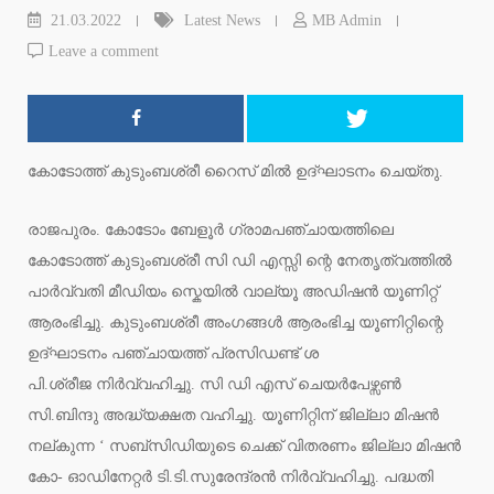
21.03.2022
Latest News
MB Admin
Leave a comment
കോടോത്ത് കുടുംബശ്രീ റൈസ് മിൽ ഉദ്ഘാടനം ചെയ്തു.
രാജപുരം. കോടോം ബേളൂർ ഗ്രാമപഞ്ചായത്തിലെ
കോടോത്ത് കുടുംബശ്രീ സി ഡി എസ്സി ന്റെ നേതൃത്വത്തിൽ
പാർവ്വതി മീഡിയം സ്കെയിൽ വാല്യൂ അഡിഷൻ യൂണിറ്റ്
ആരംഭിച്ചു. കുടുംബശ്രീ അംഗങ്ങൾ ആരംഭിച്ച യൂണിറ്റിന്റെ
ഉദ്ഘാടനം പഞ്ചായത്ത് പ്രസിഡണ്ട് ശ
പി.ശ്രീജ നിർവ്വഹിച്ചു. സി ഡി എസ് ചെയർപേഴ്സൺ
സി.ബിന്ദു അദ്ധ്യക്ഷത വഹിച്ചു. യൂണിറ്റിന് ജില്ലാ മിഷൻ
നല്കുന്ന ‘ സബ്സിഡിയുടെ ചെക്ക് വിതരണം ജില്ലാ മിഷൻ
കോ- ഓഡിനേറ്റർ ടി.ടി.സുരേന്ദ്രൻ നിർവ്വഹിച്ചു. പദ്ധതി