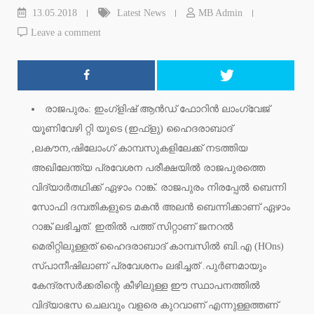
13.05.2018
Latest News
MB Admin
Leave a comment
രാജപുരം: ഇംഗ്ളിഷ് ആന്‍ഡ് ഫോറിന്‍ ലാംഗ്വേജ്
യൂണിവേഴി റ്റി യുടെ (ഇഫ്ളു) ഹൈദരാബാദ്
,ലകൗന,ഷിലോംഗ് കാമ്പസുകളിലേക്ക് നടത്തിയ
അഖിലേന്ത്യ പ്രവേശന പരീക്ഷയില്‍ രാജപുരത്തെ
വിദ്യാര്‍തഥിക്ക് ഏഴാം റാങ്ക്. രാജപുരം നിരപ്പേല്‍ ബെന്നി
സോഫി ദമ്പതികളുടെ മകന്‍ അലന്‍ ബെന്നിക്കാണ് ഏഴാം
റാങ്ക് ലഭിച്ചത്. ഇതില്‍ പത്ത് സിറ്റാണ് ജനറല്‍
മെരിറ്റിലുള്ളത് ഹൈദരാബാദ് കാമ്പസില്‍ ബി.എ (HOns)
സ്പാനീഷിലാണ് പ്രവേശനം ലഭിച്ചത് .പുര്‍ണമായും
കേന്ദ്രസര്‍ക്കരിന്റെ കീഴിലുള്ള ഈ സ്ഥാപനത്തില്‍
വിദ്യാഭസ ചെലവും വളരെ കുറവാണ് എന്നുള്ളത്തണ്