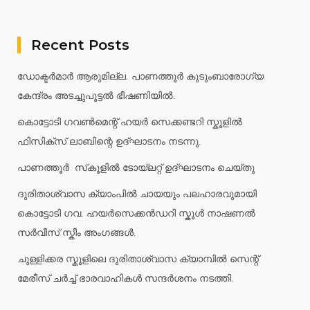
Recent Posts
ഡോക്ടർമാർ ആരുമില്ല. പാണത്തൂർ കുടുംബാരോഗ്യ
കേന്ദ്രം അടച്ചുപൂട്ടൽ ഭീഷണിയിൽ.
കൊട്ടോടി ഗവൺമെന്റ് ഹയർ സെക്കണ്ടറി സ്കൂളിൽ
ഫിസിക്സ് ലാബിന്റെ ഉദ്ഘാടനം നടന്നു.
പാണത്തൂർ സ്‌കൂളിൽ ടോയ്ലറ്റ് ഉദ്ഘാടനം ചെയ്തു
ദുരിതാശ്വാസ ക്യാംപിൽ ചായയും പലഹാരവുമായി
കൊട്ടോടി ഗവ. ഹയർസെക്കൻഡറി സ്കൂൾ നാഷണൽ
സർവീസ് സ്കീം അംഗങ്ങൾ.
ചുള്ളിക്കര സ്കൂളിലെ ദുരിതാശ്വാസ ക്യാമ്പിൽ സെന്റ്
മേരീസ് ചർച്ച് ഭാരവാഹികൾ സന്ദർശനം നടത്തി.