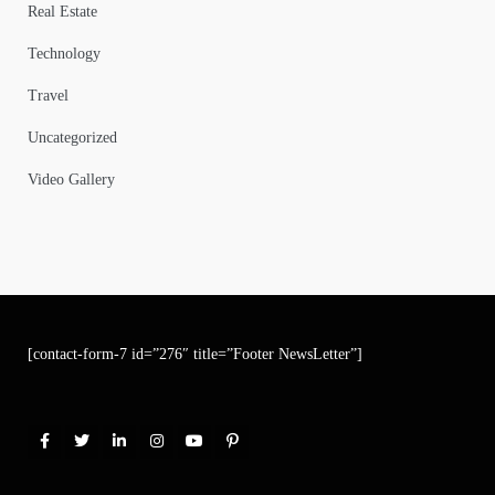
Real Estate
Technology
Travel
Uncategorized
Video Gallery
[contact-form-7 id=”276″ title=”Footer NewsLetter”]