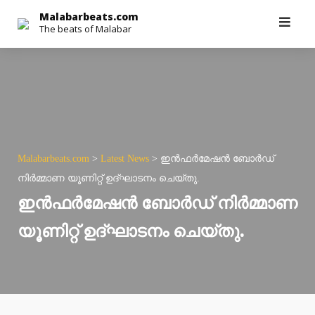
Skip
Malabarbeats.com
The beats of Malabar
to
content
Malabarbeats.com
>
Latest News
>
ഇൻഫർമേഷൻ ബോർഡ്
നിർമ്മാണ യൂണിറ്റ് ഉദ്ഘാടനം ചെയ്തു.
ഇൻഫർമേഷൻ ബോർഡ് നിർമ്മാണ
യൂണിറ്റ് ഉദ്ഘാടനം ചെയ്തു.