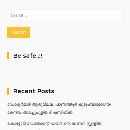
Search
for:
Be safe..!!
Recent Posts
ഡോക്ടർമാർ ആരുമില്ല. പാണത്തൂർ കുടുംബാരോഗ്യ
കേന്ദ്രം അടച്ചുപൂട്ടൽ ഭീഷണിയിൽ.
കൊട്ടോടി ഗവൺമെന്റ് ഹയർ സെക്കണ്ടറി സ്കൂളിൽ