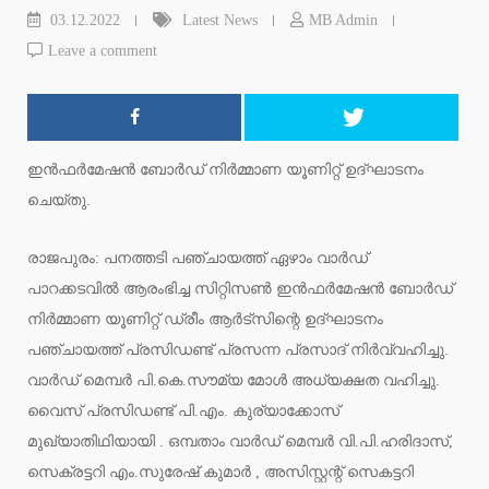
03.12.2022
Latest News
MB Admin
Leave a comment
ഇൻഫർമേഷൻ ബോർഡ് നിർമ്മാണ യൂണിറ്റ് ഉദ്ഘാടനം
ചെയ്തു.
രാജപുരം: പനത്തടി പഞ്ചായത്ത് ഏഴാം വാർഡ്
പാറക്കടവിൽ ആരംഭിച്ച സിറ്റിസൺ ഇൻഫർമേഷൻ ബോർഡ്
നിർമ്മാണ യൂണിറ്റ് ഡ്രീം ആർട്സിന്റെ ഉദ്ഘാടനം
പഞ്ചായത്ത് പ്രസിഡണ്ട് പ്രസന്ന പ്രസാദ് നിർവ്വഹിച്ചു.
വാർഡ് മെമ്പർ പി.കെ.സൗമ്യ മോൾ അധ്യക്ഷത വഹിച്ചു.
വൈസ് പ്രസിഡണ്ട് പി.എം. കുര്യാക്കോസ്
മുഖ്യാതിഥിയായി . ഒമ്പതാം വാർഡ് മെമ്പർ വി.പി.ഹരിദാസ്,
സെക്രട്ടറി എം.സുരേഷ് കുമാർ , അസിസ്റ്റന്റ് സെകട്ടറി