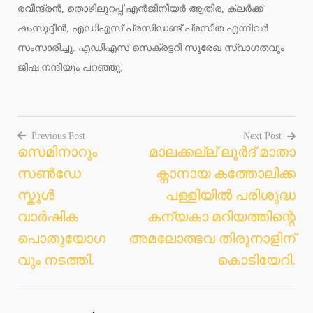
രവീന്ദ്രൻ, തൊഴിലുറപ്പ് എൻജിനീയർ ആതിര, ക്ലർക്ക്
ഷംസുദ്ദീൻ, എഡിഎസ് പ്രസിഡണ്ട് പ്രസീത എന്നിവർ
സംസാരിച്ചു. എഡിഎസ് സെക്രട്ടറി സുരേഖ സ്വാഗതവും
ജിഷ നന്ദിയും പറഞ്ഞു.
Previous Post
Next Post
സെമിനാറും
മാലക്കല്ല് ലൂർദ് മാതാ
Post
സൺഡേ
ക്നാനായ കത്തോലിക്ക
navigation
സ്കൂൾ
പള്ളിയിൽ പരിശുദ്ധ
വാർഷിക
കന്യകാ മറിയത്തിന്റെ
പൊതുയോഗ
അമലോത്ഭവ തിരുനാളിന്
വും നടത്തി.
കൊടിയേറി.