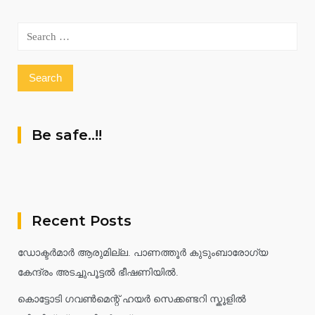
Search
for:
Be safe..!!
Recent Posts
ഡോക്ടർമാർ ആരുമില്ല. പാണത്തൂർ കുടുംബാരോഗ്യ
കേന്ദ്രം അടച്ചുപൂട്ടൽ ഭീഷണിയിൽ.
കൊട്ടോടി ഗവൺമെന്റ് ഹയർ സെക്കണ്ടറി സ്കൂളിൽ