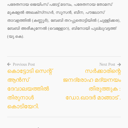
പരേതനായ ജെയിംസ് പടേട്ട് മടമ്പം, പരേതനായ തോമസ്
മുകളേല്‍ അലക്‌സ്‌നഗര്‍, സൂസന്‍, ബീന, പൗലോസ്
താവളത്തില്‍ (കണ്ണൂര്‍), ബേബി തറപ്പുതൊട്ടിയില്‍ (ചുള്ളിക്കര),
ബേബി അരീകുന്നേല്‍ (വെള്ളോറ), ബിനോയി പുല്ലുവട്ടത്ത്
(യു.കെ).
Previous Post
Next Post
കൊട്ടോടി സെന്റ്
സർക്കാരിന്റെ
Post
ആൻസ്
ജനദ്രോഹ മദ്യനയം
navigation
ദേവാലയത്തിൽ
തിരുത്തുക :
തിരുനാൾ
ഡോ.ഖാദർ മാങ്ങാട് .
കൊടിയേറി.