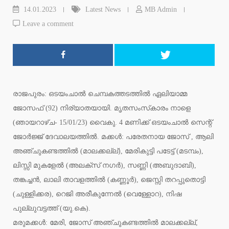
14.01.2023
Latest News
MB Admin
Leave a comment
രാജപുരം: ഒടയംചാല്‍ ചെമ്പകത്തടത്തില്‍ ഏലിയാമ്മ
ജോസഫ് (92) നിര്യാതയായി. മൃതസംസ്‌കാരം നാളെ
(ഞായറാഴ്ച- 15/01/23) വൈകു. 4 മണിക്ക് ഒടയംചാല്‍ സെന്റ്
ജോര്‍ജ്ജ് ദേവാലയത്തില്‍. മക്കള്‍: പരേതനായ ജോസ് , ആലി
അഞ്ചുകണ്ടത്തില്‍ (മാലക്കല്ല്), മേരികുട്ടി പടേട്ട് (മടമ്പം),
ലിസ്സി മുകളേല്‍ (അലക്‌സ് നഗര്‍), സണ്ണി (അബുദാബി),
തങ്കച്ചന്‍, ലാലി താവളത്തില്‍ (കണ്ണൂര്‍), ജെസ്സി തറപ്പുതൊട്ടി
(ചുള്ളിക്കര), റെജി അരീകുന്നേല്‍ (വെള്ളോറ), നിഷ
പുല്ലുവട്ടത്ത് (യു.കെ).
മരുമക്കള്‍: മേരി, ജോസ് അഞ്ചുകണ്ടത്തില്‍ മാലക്കല്ല്,