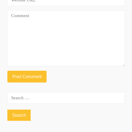
Search
for: