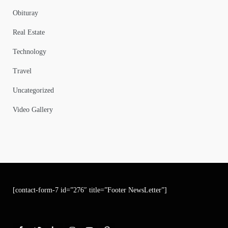
Obituray
Real Estate
Technology
Travel
Uncategorized
Video Gallery
[contact-form-7 id=”276″ title=”Footer NewsLetter”]