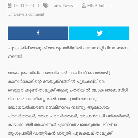
06.03.2023
Latest News
MB Admin
Leave a comment
പൂടംകല്ല് താലൂക്ക് ആശുപത്രിയിൽ ഒബേസിറ്റി ദിനാചരണം
നടത്തി.
രാജപുരം: ജില്ലാ മെഡിക്കൽ ഓഫീസ് (ഹെൽത്ത്‌ )
കാസർകോടിന്റെ നേതൃത്വത്തിൽ പൂടംകല്ലിലെ
വെള്ളരിക്കുണ്ട് താലൂക്ക് ആശുപത്രിയിൽ ലോക ഓബേസിറ്റി
ദിനാചരണത്തിന്റെ ജില്ലാതല ഉത്ഘാടനവും
ബോധവൽക്കരണ സെമിനാറും നടന്നു. ആരോഗ്യ
പ്രവർത്തകർ, ആശ പ്രവർത്തകർ, അംഗൻവാടി വർക്കർമാർ,
കുടുംബശ്രീ അംഗങ്ങൾ എന്നിവർ പങ്കെടുത്തു. ജില്ലാ
ആശുപത്രി ഡയറ്റീഷൻ ശ്രുതി, പൂടംകല്ല് താലൂക്ക്