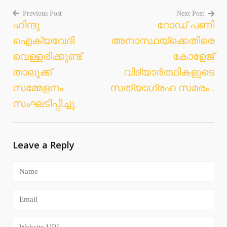
Previous Post
Next Post
ഹിന്ദു
റോഡ് പണി
Post
ഐക്യവേദി
അനാസ്ഥയ്ക്കെതിരെ
navigation
വെള്ളരിക്കുണ്ട്
കോളേജ്
താലൂക്ക്
വിദ്യാർത്ഥികളുടെ
സമ്മേളനം
സത്യാഗ്രഹ സമരം .
സംഘടിപ്പിച്ചു.
Leave a Reply