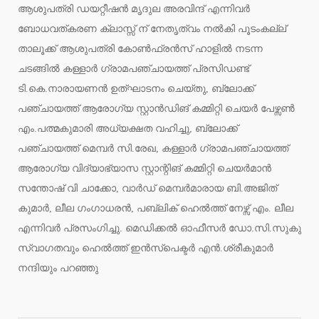
ആശുപത്രി ഡയറ്റീഷൻ മൃദുല അരവിന്ദ് എന്നിവർ
ബോധവത്കരണ ക്ലാസ്സ്‌ ന് നേതൃത്വം നൽകി പൂടംകല്ല്
താലൂക്ക് ആശുപത്രി കോൺഫ്രൻസ് ഹാളിൽ നടന്ന
ചടങ്ങിൽ കള്ളാർ ഗ്രാമപഞ്ചായത്ത്‌ പ്രസിഡണ്ട്
ടി.കെ.നാരായണൻ ഉത്ഘാടനം ചെയ്തു, ബ്ലോക്ക്‌
പഞ്ചായത്ത്‌ ആരോഗ്യ സ്റ്റാൻഡിങ് കമ്മിറ്റി ചെയർ പേഴ്സൺ
എം.പത്മകുമാരി അധ്യക്ഷത വഹിച്ചു, ബ്ലോക്ക്‌
പഞ്ചായത്ത്‌ മെമ്പർ സി.രേഖ, കള്ളാർ ഗ്രാമപഞ്ചായത്ത്
ആരോഗ്യ വിദ്യാഭ്യാസ സ്റ്റാന്റിങ് കമ്മിറ്റി ചെയർമാൻ
സന്തോഷ്‌ വി ചാക്കോ, വാർഡ് മെമ്പർമാരായ ബി.അജിത്‌
കുമാർ, ലീല ഗംഗാധരൻ, പബ്ലിക് ഹെൽത്ത്‌ നേഴ്സ് എം. ലീല
എന്നിവർ പ്രസംഗിച്ചു. മെഡിക്കൽ ഓഫീസർ ഡോ.സി.സുകു
സ്വാഗതവും ഹെൽത്ത്‌ ഇൻസ്‌പെക്ടർ എൻ.ശ്രീകുമാർ
നന്ദിയും പറഞ്ഞു