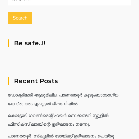
for:
Be safe..!!
Recent Posts
ഡോക്ടർമാർ ആരുമില്ല. പാണത്തൂർ കുടുംബാരോഗ്യ
കേന്ദ്രം അടച്ചുപൂട്ടൽ ഭീഷണിയിൽ.
കൊട്ടോടി ഗവൺമെന്റ് ഹയർ സെക്കണ്ടറി സ്കൂളിൽ
ഫിസിക്സ് ലാബിന്റെ ഉദ്ഘാടനം നടന്നു.
പാണത്തൂർ സ്‌കൂളിൽ ടോയ്ലറ്റ് ഉദ്ഘാടനം ചെയ്തു