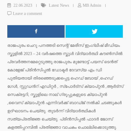
22.06.2023
Latest News
MB Admin
Leave a comment
രാജപുരം:ചെറു പനത്തടി സെന്റ് മേരീസ് ഇംഗ്ലീഷ് മീഡിയം
സ്കൂളിൽ 2023 – 24 വർഷത്തെ സ്കൂൾ വിദ്യാർത്ഥി കൗൺസിൽ
പ്രവർത്തനമേറ്റെടുത്തു.രാജപുരം മുണ്ടോട്ട് പയസ് ടെൻത്
കോളേജ് പ്രിൻസിപ്പൽ ഡോക്ടർ ദേവസ്യ എം ഡി
പുതിയതായി തിരഞ്ഞെടുക്കപ്പെട്ട ഹെഡ് ബോയ് ,ഹെഡ്
ഗേൾ, സ്റ്റുഡൻറ് എഡിറ്റർ , സ്പോർട്സ് ക്യാപ്റ്റൻ ,ആർട്സ്
സെക്രട്ടറി, സ്കൂളിലെ നാല് ഗ്രൂപ്പുകളുടെ ക്യാപ്റ്റൻ
,വൈസ് ക്യാപ്റ്റൻ എന്നിവർക്ക് ബാഡ്ജ് നൽകി ചടങ്ങുകൾ
ഉദ്ഘാടനം ചെയ്തു. തുടർന്ന് വിദ്യാർത്ഥികൾ
സത്യപ്രതിജ്ഞ ചെയ്തു. പ്രിൻസിപ്പൽ ഫാദർ ജോസ്
കളത്തിപ്പറമ്പിൽ പ്രതിജ്ഞാ വാചകം ചൊല്ലിക്കൊടുത്തു.