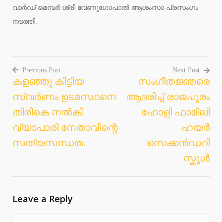
വാർഡ് മെമ്പർ ശ്രീ വേണുഗോപാൽ ആശംസാ പ്രസംഗം
നടത്തി.
Previous Post
Next Post
കളഞ്ഞു കിട്ടിയ
സംഗീതജ്ഞരെ
Post
സ്വർണം ഉടമസ്ഥനെ
ആദരിച്ച് രാജപുരം
navigation
തിരികെ നൽകി
ഹോളി ഫാമിലി
വ്യാപാരി നേതാവിന്റെ
ഹയർ
സത്യസന്ധത.
സെക്കൻഡറി
സ്കൂൾ
Leave a Reply