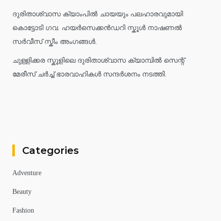
ദുരിതാശ്വാസ ക്യാംപിൽ ചായയും പലഹാരവുമായി
കൊട്ടോടി ഗവ. ഹയർസെക്കൻഡറി സ്കൂൾ നാഷണൽ
സർവീസ് സ്കീം അംഗങ്ങൾ.
ചുള്ളിക്കര സ്കൂളിലെ ദുരിതാശ്വാസ ക്യാമ്പിൽ സെന്റ്
മേരീസ് ചർച്ച് ഭാരവാഹികൾ സന്ദർശനം നടത്തി.
Categories
Adventure
Beauty
Fashion