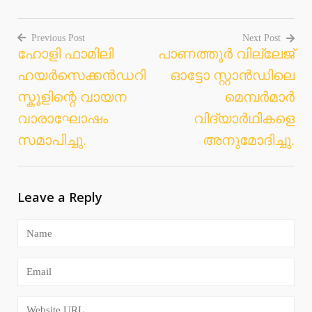
Previous Post
Next Post
ഹോളി ഫാമിലി
പാണത്തൂർ വില്ലേജ്
Post
ഹയർസെക്കൻഡറി
ഓട്ടോ സ്റ്റാൻഡിലെ
navigation
സ്കൂളിന്റെ വായന
മെമ്പർമാർ
വാരാഘോഷം
വിദ്യാർഥികളെ
സമാപിച്ചു.
അനുമോദിച്ചു.
Leave a Reply