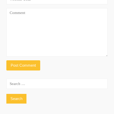
Search
for: