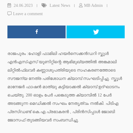
24.06.2023
Latest News
MB Admin
Leave a comment
രാജപുരം :ഹോളി ഫാമിലി ഹയർസെക്കൻഡറി സ്കൂൾ
എൻഎസ്എസ് യൂണിറ്റിന്റെ ആഭിമുഖ്യത്തിൽ അങ്കമാലി
ലിറ്റിൽഫ്ലവർ കണ്ണാശുപത്രിയുടെ സഹകരണത്തോടെ
സൗജന്യ നേത്ര പരിശോധന ക്യാമ്പ് സംഘടിപ്പിച്ചു. സ്കൂൾ
മാനേജർ ഫാഷൻ മാത്യു കട്ടിയാക്കൽ ക്യാമ്പ് ഉദ്ഘാടനം
ചെയ്തു. 200 ഓളം പേർ പങ്കെടുത്ത ക്യാമ്പിൽ 12 പേർ
അടങ്ങുന്ന മെഡിക്കൽ സംഘം നേതൃത്വം നൽകി. പിടിഎ
പ്രസിഡണ്ട് കെ.എ.പ്രഭാകരൻ , പ്രിൻസിപ്പാൾ ജോബി
ജോസഫ് തുടങ്ങിയവർ സംബന്ധിച്ചു.