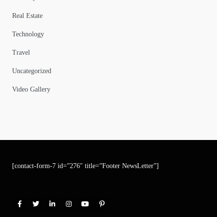
Real Estate
Technology
Travel
Uncategorized
Video Gallery
[contact-form-7 id=”276″ title=”Footer NewsLetter”]