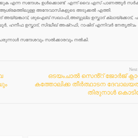
ക്കുക എന്ന സന്ദേശം ഉൾക്കൊണ്ട് എന്ന് വൈ എസ് പാണത്തൂർ സർക
ഹേം ആശ്രമത്തിലുള്ള അന്ദേവാസികളുടെ അടുക്കൽ എത്തി.
് അയ്യങ്കാവ്, ശുഐബ് സഖാഫി,അബ്ദുല്ല ഉസ്താദ് ക്ലായ്ക്കോട്, 
ൂർ, ഹനീഫ ഉസ്താദ്, സിദ്ധീഖ് അഷ്റഫി, റാഷിദ്‌ എന്നിവർ നേതൃത്വം
രുന്നാൾ സന്ദേശവും സൽക്കാരവും നൽകി.
Next
ബ
ഒടയംചാൽ സെൻ്റ് ജോർജ് ക്ന
ും
കത്തോലിക്ക തീർത്ഥാടന ദേവാലയത
തിരുനാൾ കൊടിയ