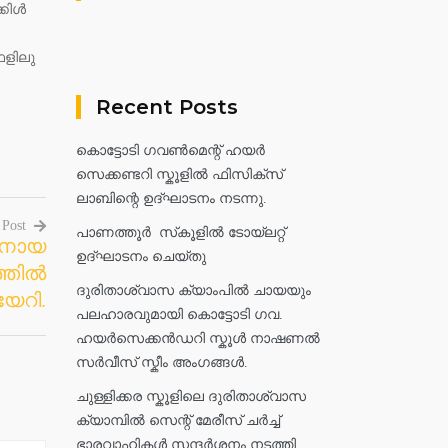
്കിൾ
ഫളിലു
Recent Posts
കൊട്ടോടി ഗവൺമെന്റ് ഹയർ
സെക്കണ്ടറി സ്കൂളിൽ ഫിസിക്സ്
ലാബിന്റെ ഉദ്ഘാടനം നടന്നു.
 Post
പാണത്തൂർ സ്‌കൂളിൽ ടോയ്ലറ്റ്
ാനായ
ഉദ്ഘാടനം ചെയ്തു
്തിൽ
ദുരിതാശ്വാസ ക്യാംപിൽ ചായയും
േറി.
പലഹാരവുമായി കൊട്ടോടി ഗവ.
ഹയർസെക്കൻഡറി സ്കൂൾ നാഷണൽ
സർവീസ് സ്കീം അംഗങ്ങൾ.
ചുള്ളിക്കര സ്കൂളിലെ ദുരിതാശ്വാസ
ക്യാമ്പിൽ സെന്റ് മേരീസ് ചർച്ച്
ഭാരവാഹികൾ സന്ദർശനം നടത്തി.