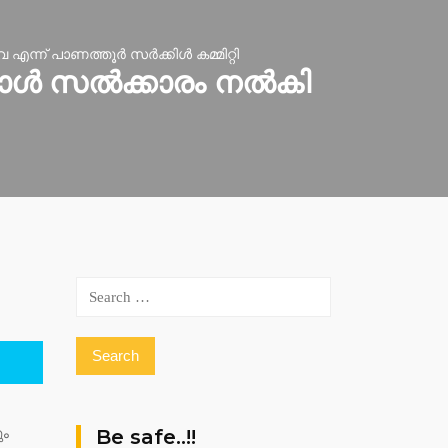
്ന് പാണത്തൂർ സർക്കിൾ കമ്മിറ്റി
്നാൾ സൽക്കാരം നൽകി
Search
for:
Be safe..!!
ും