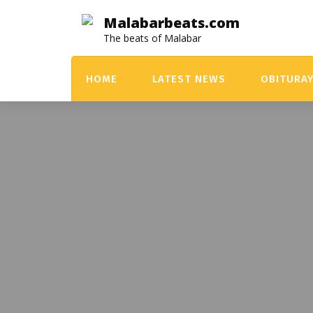
Skip
Malabarbeats.com
to
The beats of Malabar
content
HOME
LATEST NEWS
OBITURA