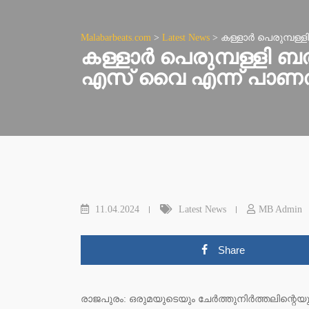
Malabarbeats.com
>
Latest News
>
കള്ളാർ പെരുമ്പള്
കള്ളാർ പെരുമ്പള്ളി
എസ് വൈ എന്ന് പാണത്ത
11.04.2024
Latest News
MB Admin
Share
രാജപുരം: ഒരുമയുടെയും ചേർത്തുനിർത്തലിന്റെ