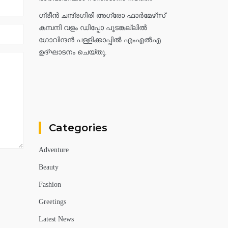
ഗ്രീൻ ചന്ദ്രഗിരി അഗ്രോ ഫാർമേഴ്‌സ്
കമ്പനി വളം ഡിപ്പോ പൂടങ്കല്ലിൽ
ഗോവിന്ദൻ പള്ളിക്കാപ്പിൽ എംഎൽഎ
ഉദ്ഘാടനം ചെയ്തു.
Categories
Adventure
Beauty
Fashion
Greetings
Latest News