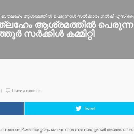
ളി ബത്‌ലഹേം ആശ്രമത്തിൽ പെരുന്നാൾ സൽക്കാരം നൽകി എസ് വൈ എന
 ബത്‌ലഹേം ആശ്രമത്തിൽ പെരുന
ൂർ സർക്കിൾ കമ്മിറ്റി
Leave a comment
Tweet
യും സഹോദര്യത്തിന്റെയും പെരുന്നാൾ സന്ദേശവുമായി അശരണർക്ക