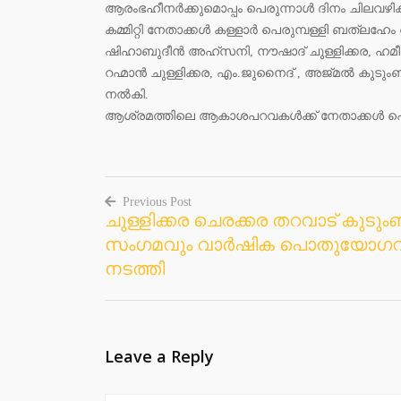
ആരംഭഹീനർക്കുമൊപ്പം പെരുന്നാൾ ദിനം ചിലവഴി
കമ്മിറ്റി നേതാക്കൾ കള്ളാർ പെരുമ്പള്ളി ബത്‌ല
ഷിഹാബുദീൻ അഹ്സനി, നൗഷാദ് ചുള്ളിക്കര, ഹമീദ
റഹ്മാൻ ചുള്ളിക്കര, എം.ജുനൈദ് , അജ്മൽ കുടുംബ
നൽകി.
ആശ്രമത്തിലെ ആകാശപറവകൾക്ക് നേതാക്കൾ പെ
Previous Post
ചുള്ളിക്കര ചെരക്കര തറവാട് കുടും
Post
സംഗമവും വാർഷിക പൊതുയോഗവ
navigation
നടത്തി
Leave a Reply