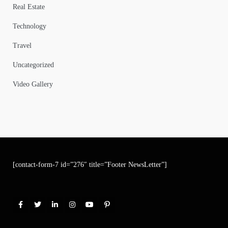
Real Estate
Technology
Travel
Uncategorized
Video Gallery
[contact-form-7 id=”276″ title=”Footer NewsLetter”]