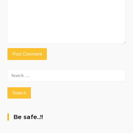
Search
for:
Be safe..!!