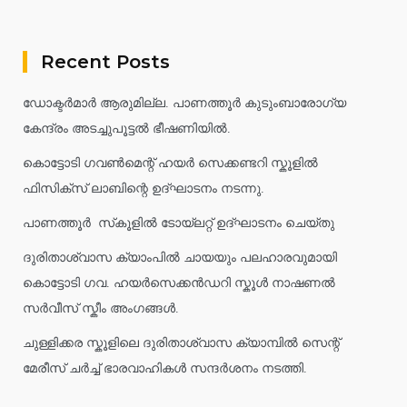
Recent Posts
ഡോക്ടർമാർ ആരുമില്ല. പാണത്തൂർ കുടുംബാരോഗ്യ
കേന്ദ്രം അടച്ചുപൂട്ടൽ ഭീഷണിയിൽ.
കൊട്ടോടി ഗവൺമെന്റ് ഹയർ സെക്കണ്ടറി സ്കൂളിൽ
ഫിസിക്സ് ലാബിന്റെ ഉദ്ഘാടനം നടന്നു.
പാണത്തൂർ സ്‌കൂളിൽ ടോയ്ലറ്റ് ഉദ്ഘാടനം ചെയ്തു
ദുരിതാശ്വാസ ക്യാംപിൽ ചായയും പലഹാരവുമായി
കൊട്ടോടി ഗവ. ഹയർസെക്കൻഡറി സ്കൂൾ നാഷണൽ
സർവീസ് സ്കീം അംഗങ്ങൾ.
ചുള്ളിക്കര സ്കൂളിലെ ദുരിതാശ്വാസ ക്യാമ്പിൽ സെന്റ്
മേരീസ് ചർച്ച് ഭാരവാഹികൾ സന്ദർശനം നടത്തി.